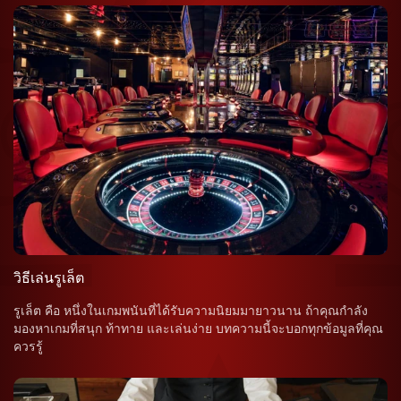
บ่อและผู้เล่นจะแข่งขันกันเพื่อยิงปลาให้ได้จำนวนมากกว่าและหลาย
โลกของเกม ไพ่ pokeก็ทำได้ง่ายเพียงแค่เล่นผ่านรูปแบบออนไลน์ผ่าน
ชนิดกว่า เกมเวอร์ชั่นแรกของเกมนี้เป็นการล่าปลาด้วยมือเปล่าใน
เว็บไซต์คาสิโนออนไลน์กลายมาเป็นการเล่นไพ่ โป ก เกอร์ ออนไลน์
ขณะที่การล่าปลาด้วยวิธีการอื่นๆ มีมาเพิ่มในภายหลัง เกมที่น่าสนใจ
เหนือสิ่งอื่นใดในบางครั้งกับเกมส์โป็กเกอร์ 2 ธรรมดาอาจทำให้คุณเบื่อ
เกมนี้กลายเป็นเกมอาร์เคดที่ยังคงเล่นในเครื่องเกมที่มีการจำลองบ่อ
กับการไม่มีสีสันน่าสนใจมากนัก ดังนั้นเราจึงอยากจะมาแนะนำ
ปลาและปลาที่อยู่ในนั้น การยิงจะเล่นผ่านแป้นพิมพ์บนเครื่องอาร์เคด
Governor of Poker 2 สุดยอดเกมไพ่ โป ค เกอร์ 2มาให้รู้จักกัน ฟีเจอร์
แต่ในปัจจุบันก็เปลี่ยนเป็นการเล่นบนแป้นพิมพ์คอมพิวเตอร์ ผ่านทาง
และข้อดีของ Governor of Poker 2 Governor of Poker 2 คือเกมที่คอ
สมาร์ทโฟน หรือจอยสติ๊ก คาสิโนออนไลน์ เช่น GClub มีเกมยิงปลารูป
เกมส์ โป๊กเกอร์หลายคนคุ้นเคยกันดี ในเกมโปกเกอร์2r มีฟีเจอร์น่า
แบบต่างๆ ให้เล่นพร้อมโบนัสจำนวนมากที่คุณสามารถทำคะแนนได้
สนใจต่างๆมากมาย คือมีให้เล่นในแบบแคชเกมรวมถึงเล่นแบบทัวร์นา
ซึ่งเป็นข้อได้เปรียบสำคัญเมื่อเทียบกับเวอร์ชั่นออฟไลน์ของเกมนี้ เกม
เมนต์ต่อเนื่องที่ผู้เล่นจะรู้สึกชาเลนจ์ตลอดเวลา ยิ่งไปกว่านั้นคุณยัง
ยิงปลาเกมใดที่ได้รับความนิยมมากที่สุดในประเทศไทย มีเกมยิงปลา
สามารถเล่นเกมไพ่โปคเกอร์ 2ได้ทั้งแบบออนไลน์ และออฟไลน์เลยที
หลากหลายรูปแบบให้เลือกเล่นแบบออนไลน์ หากคุณเพิ่งเริ่มต้น วิธี
เดียว และสิ่งที่พิเศษสุดคือเราสามารถสร้างตัวละครของเราเองได้อีก
การที่ดีที่สุดก็คือการเริ่มเล่นเวอร์ชั่นทดลองฟรีและค้นหาเกมที่เหมาะ
ต่างหาก ข้อดีของ Governor […]
สมกับคุณมากที่สุด ในบรรดาเกมต่างๆ มากมาย มีเกมจำนวนหกเกมที่
กำลังได้รับความนิยมสูงสุดในหมู่ผู้เล่น: Fishermen Gold Fishing War
Fishing world Lucky […]
วิธีเล่นรูเล็ต
รูเล็ต คือ หนึ่งในเกมพนันที่ได้รับความนิยมมายาวนาน ถ้าคุณกำลัง
มองหาเกมที่สนุก ท้าทาย และเล่นง่าย บทความนี้จะบอกทุกข้อมูลที่คุณ
ควรรู้