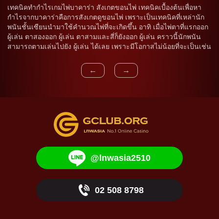
เทคนิคทำกำไรเกมไพ่บาคาร่า สังเกตขอนไพ่ เทคนิคเบื้องต้นเพื่อหา
กำไรจากบาคาร่าคือการสังเกตดูขอนไพ่ เพราะเป็นเทคนิคที่เหล่านัก
พนันชั้นเซียนนำมาใช้คำนวณไพ่ที่จะเกิดขึ้น อาทิ เมื่อไพ่ตาที่แรกออก
ผู้เล่น ตาสองออก ผู้เล่น ตาสามและสี่ก็ยังออก ผู้เล่น คราวนี้นักพนัน
สามารถตามเล่นไปยัง ผู้เล่น ได้เลย เพราะมีโอกาสไม่น้อยที่จะเป็นเช่น
นั้น ในทางกลับกันหากตาแรกออก ผู้เล่น ตาสองออก เจ้ามือ ตาสาม
ออก ผู้เล่น และตาสี่ออก เจ้ามือ การออกสลับกันแบบนี้ นักพนันสามารถ
←
→
เล่น ผู้เล่น ได้เลย ซึ่งวิธีนี้มีโอกาสได้กำไรราว 70% เลยทีเดียว การ
แทงทบ เทคนิดดังกล่าวนั้นนักพนันจำเป็นต้องมีทุนที่หนาพอตัว เพราะ
วิธีดังกล่าวอาจจะมีเจ็บตัวบ้าง และหากพึ่งตามสถิติแล้ว การเล่นที่ทบ
ไปเรื่อยๆ นั้นมีโอกาสที่จะได้ทุนคืน และมีโอกาสได้โบนัสถึงสองเท่าตัว
เลยทีเดียว ยกตัวอย่างเช่น ตาแรกลง 200 ตาต่อไปก็ลง 400 ตาต่อไป
ลง 800 เป็นต้น รู้จักตัวเองและรู้จักลงทุน สำหรับเทคนิคนี้เป็นสิ่งสำคัญ
สำหรับนักพนันเลยก็ว่าได้ ไม่ว่าจะเป็นเกมไพ่บาคาร่าหรือเกมเดิมพัน
อื่นๆ การรู้จักตัวเอง เล่นเกมเดิมพันอย่างมีสติช่วยให้นักพนันสามารถ
ลุ้นกำไรได้อย่างต่อเนื่อง และไม่พบกับปัญหาเรื่องหนี้สิ้น เพราะที่ผ่าน
@lnwasia2510
มานักพนันที่ไม่ประสบความสำเร็จในการเล่นนั้นก็มาจากความโลภ
และพยายามถอนทุนคืนจนลืมไปว่าเงินที่เอามานั้นหยิบมาจากเงินที่
ต้องใช้จ่ายประจำหรือไม่ก็ได้มาจากการกู้หนี้ยืมสิน ดังนั้นนักพนันต้อง
02 508 8798
รู้จักการแบ่งงบทุนให้เป็นระเบียบ เพื่อช่วยให้เล่นเกมบาคาร่าได้อย่างมี
ประสิทธิภาพและไม่เจ็บตัวนั่นเอง ฝึกใช้โปรแกรมคำนวน […]