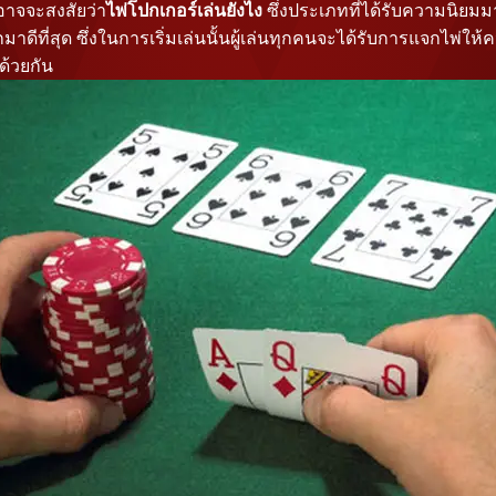
าจจะสงสัยว่า
ไพ่โปกเกอร์เล่นยังไง
ซึ่งประเภทที่ได้รับความนิยมมา
าดีที่สุด ซึ่งในการเริ่มเล่นนั้นผู้เล่นทุกคนจะได้รับการแจกไพ่ใ
ด้วยกัน