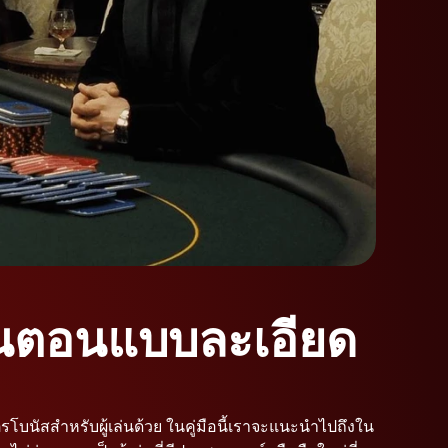
ั้นตอนแบบละเอียด
รโบนัสสำหรับผู้เล่นด้วย ในคู่มือนี้เราจะแนะนำไปถึงใน