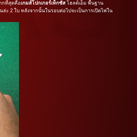
กที่สุดคือ
เกมส์โปกเกอร์เท็กซัส
โฮลด์เอ็ม พื้นฐาน
ห้คนล่ะ 2 ใบ หลังจากนั้นในรอบต่อไปจะเป็นการเปิดไพ่ใน