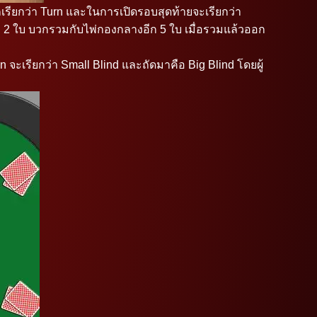
เรียกว่า Turn และในการเปิดรอบสุดท้ายจะเรียกว่า
งเรา 2 ใบ บวกรวมกับไพ่กองกลางอีก 5 ใบ เมื่อรวมแล้วออก
on จะเรียกว่า Small Blind และถัดมาคือ Big Blind โดยผู้