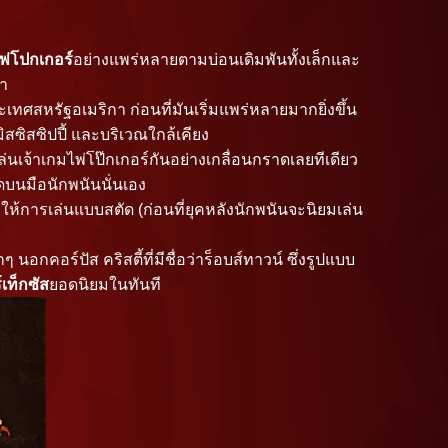
ไพ่โปกเกอร์
อย่างแพร่หลายตามบ่อนเดิมพันทั้งเล็กและ
กา
ทศสหรัฐอเมริกา ก่อนที่มันเริ่มแพร่หลายมากยิ่งขึ้น
สซิสซิปปี้ และบริเวณใกล้เคียง
นเจ้าเกมไพ่โป๊กเกอร์กันอย่างเกลื่อนกราดเลยทีเดียว
ุดบนมือนักพนันนั่นเอง
ห้การเล่นแบบสตัด (ก่อนที่ยุคหลังนักพนันจะนิยมเล่น
คอร์ปัส คริสตี้ที่มีชื่อว่าร็อบส์ทาวน์ ซึ่งรูปแบบ
เท็กซัส
ยอดนิยมในทันที