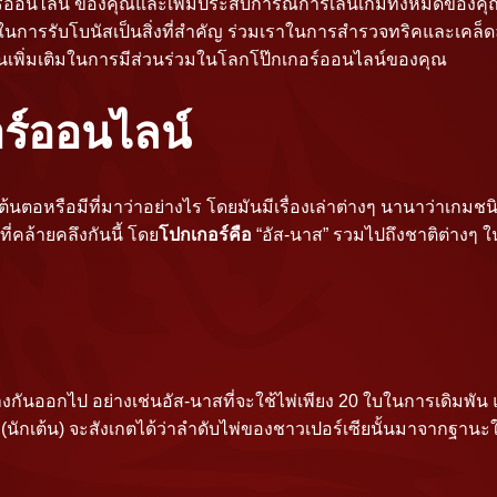
์ออนไลน์ ของคุณและเพิ่มประสบการณ์การเล่นเกมทั้งหมดของคุณ ไม่
ยในการรับโบนัสเป็นสิ่งที่สำคัญ ร่วมเราในการสำรวจทริคและเคล็
เต้นเพิ่มเติมในการมีส่วนร่วมในโลกโป๊กเกอร์ออนไลน์ของคุณ
อร์ออนไลน์
มีต้นตอหรือมีที่มาว่าอย่างไร โดยมันมีเรื่องเล่าต่างๆ นานาว่าเก
ี่คล้ายคลึงกันนี้ โดย
โปกเกอร์คือ
“อัส-นาส” รวมไปถึงชาติต่างๆ ในย
กไป อย่างเช่นอัส-นาสที่จะใช้ไพ่เพียง 20 ใบในการเดิมพัน และมี
คูลี (นักเต้น) จะสังเกตได้ว่าลำดับไพ่ของชาวเปอร์เซียนั้นมาจากฐาน