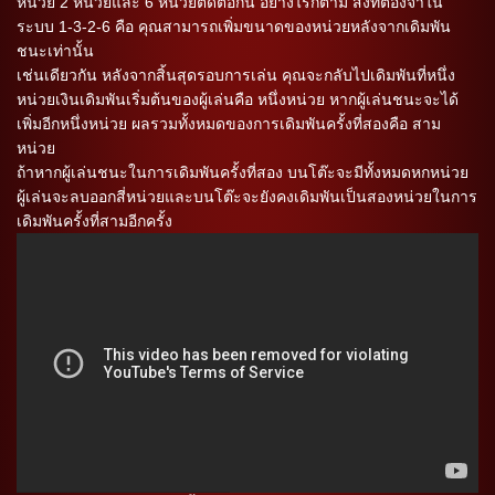
หน่วย 2 หน่วยและ 6 หน่วยติดต่อกัน อย่างไรก็ตาม สิ่งที่ต้องจำใน
ระบบ 1-3-2-6 คือ คุณสามารถเพิ่มขนาดของหน่วยหลังจากเดิมพัน
ชนะเท่านั้น
เช่นเดียวกัน หลังจากสิ้นสุดรอบการเล่น คุณจะกลับไปเดิมพันที่หนึ่ง
หน่วยเงินเดิมพันเริ่มต้นของผู้เล่นคือ หนึ่งหน่วย หากผู้เล่นชนะจะได้
เพิ่มอีกหนึ่งหน่วย ผลรวมทั้งหมดของการเดิมพันครั้งที่สองคือ สาม
หน่วย
ถ้าหากผู้เล่นชนะในการเดิมพันครั้งที่สอง บนโต๊ะจะมีทั้งหมดหกหน่วย
ผู้เล่นจะลบออกสี่หน่วยและบนโต๊ะจะยังคงเดิมพันเป็นสองหน่วยในการ
เดิมพันครั้งที่สามอีกครั้ง