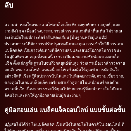
ลับ
ความน่าหลงใหลของเกมไพ่แบล็คแจ็ค ที่รวมทุกทักษะ กลยุทธ์, และ
รวมถึงโชค เพื่อสร้างประสบการณ์การเล่นเกมที่น่าตื่นเต้น ไม่ว่าคุณ
จะเป็นมือใหม่ที่กระตือรือร้นที่จะเรียนรู้พื้นฐานหรือผู้เล่นที่มี
ประสบการณ์ที่ต้องการปรับปรุงเทคนิคของคุณ การเข้าใจวิธีการเล่น
แบล็คแจ็ค เป็นการเดินทางที่มีความสุขและเสนอโอกาสในการชนะ
ในคู่มือที่ครอบคลุมทั้งหมดนี้ เราจะเปิดเผยความซับซ้อนของแบล็ค
แจ็ค ตั้งแต่กฎพื้นฐานไปจนถึงกลยุทธ์ขั้นสูง ร่วมเราเมื่อเราสำรวจราย
ละเอียดของเกมไพ่ตำแหน่งนี้ จะให้เครื่องมือให้คุณทำการตัดสินใจ
อย่างมีสติ เรียนรู้ศิลปะการนับไพ่และในที่สุดยกระดับความเชี่ยวชาญ
ของคุณในเกมแบล็คแจ็ค เตรียมตัวเข้าสู่คาสิโนเสมือนหรือสดด้วย
ความมั่นใจ เนื่องจากเราจะให้คุณไปกับความรู้ที่จะนำทางในโต๊ะแบ
ล็คแจ็คและทำให้ทุกมือกลายเป็นผู้ชนะง่ายๆ
คู่มือสอนเล่น แบล็คแจ็คออนไลน์ แบบขั้นต่อขั้น
ปฏิเสธไม่ได้ว่า ไพ่แบล็คแจ็ค เป็นหนึ่งในเกมไพ่ในคาสิโน ออนไลน์ ที่
ได้รับความนิยมมากที่สุด แต่ขณะเดียวกัน ในแง่ประวัติความเป็นมา