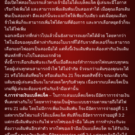
มือเปิดไพ่สองใบแรกแล้วทางเจ้ามือไม่ได้แบล็คแจ็ค ผู้เล่นจะมีโอกาส
เรียกไพ่เพิ่มได้ และสามารถเพิ่มเดิมพันเป็นสองเท่าได้ เมื่อคุณเลือกเดิม
พันเป็นสองเท่า ดีลเลอร์นั้นจะแจกไพ่ให้เพียงใบเดียว แต่เมื่อคุณเลือก
จั่วไพ่เพิ่มก็จะสามารถเพิ่มไพ่ได้ตามที่ต้องการ และหากเลือกหยุดจั่วก็จะ
ไม่ได้ไพ่เพิ่ม
นอกเหนือจากที่กล่าวไปแล้วนั้นยังสามารถแยกไพ่ได้ด้วย โดยหากว่า
ไพ่ในมือของคุณมีค่าเท่ากับสองใบแรกที่ได้รับจากดีลเลอร์ก็จะสามารถ
เลือกแยกไพ่ออกเป็นสองมือได้ แต่ทั้งนี้เงินเดิมพันจะต้องเท่ากับเงินเดิม
พันหลักที่วางไปในตอนแรกด้วย
ทั้งนี้การเลือกเดิมพันจะเกิดขึ้นเมื่อดีลเลอร์ทำการแจกไพ่จนครบทุกคน
โดยผู้เล่นทุกคนสามารถจั่วไพ่ ได้ไม่จำกัด จั่วจนกว่าแต้มของคุณจะได้
21 หรือได้แต้มที่พอใจ หรือแต้มเกิน 21 ก็จะหมดสิทธิ์จั่ว ขณะเดียวกัน
แต้มขอผู้เล่นคนอื่นจะไมาส่งผลใดๆกับตัวคุณ เนื่องจากแบล็คแจ็คเป็น
เกมที่ผู้เล่นจะต้องแข่งขันกับเจ้ามือเท่านั้น
4.การจ่ายเงินแบล็คแจ็ค
– ในการเล่นแบล็คแจ็คจะมีอัตราการจ่ายเงิน
ที่แตกต่างกันไป โดยหากว่าคุณเป็นผู้ชนะแบบธรรมดาหมายถึงได้ไพ่
ครบ 21 แต้ม โดยไม่มีการเพิ่มเงินเดิมพัน ก็จะมีอัตราการจ่ายอยู่ที่ 1:1
แต่หากเปิดไพ่มาแล้วได้แบล็คแจ็ค ทันทีก็จะมีอัตราการจ่ายอยู่ที่ 3:2
แต่กรณีเดิมพันประกันไพ่ หากไพ่ของเจ้ามือ ได้เอซ การทำประกันจะ
ต้องวางเดิมพันอีกเท่าตัว หากไพ่ของเจ้ามือเป็นแบล็คแจ็ค จะได้รับเงิน
ครึ่งหนึ่ง ของเงินเดิมพัน มีอัตราการจ่าย อยู่ที่ 2:1 แต่หากเจ้ามือไม่ได้