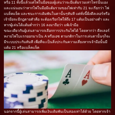
หรือ 11 ทั้งนี้แล้วแต่ไพ่ในมือของผู้เล่นว่าจะมีแต้มรวมเท่าไหร่นั้นเอง
และแน่นอนว่าหากไพ่ในมือมีแต้มรวมของไพ่เท่ากับ 21 จะเรียกว่า ไพ่
แบล็คแจ็ค และชนะการเดิมพันในตานั้นๆทันที แต่ทั่งนี้ฝั่งดีลเลอร์หรือ
เจ้ามือจะมีกฎตายตัวคือ จะต้องเรียกไพ่ให้ถึง 17 แต้มเป็นอย่างต่ำ และ
หากผู้เล่นได้แต้มต่ำกว่า 16 ลงมาถือว่า แพ้เจ้ามือ
ขณะเดียวกันผู้เล่นสามารถเลือกการประกันไพ่ได้ โดยหากว่า ดีลเลอร์
หงายไพ่ใบแรกออกมาเป็น A หรือเอซ ตามกติกาในการเล่นตานั้นๆก็จะ
มีระบบประกันทันที เพื่อที่จะเป็นสิ่งประกันความเสี่ยงหากเจ้ามือนั้นมี
แต้ม 21 หรือแบล็คแจ็ค
นอกจากนี้ผู้เล่นสามารถเพิ่มเงินเดิมพันเป็นสองเท่าได้ด้วย โดยหากเจ้า