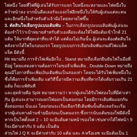
ไพ่หนึ่ง โดยที่ไพ่ที่ผู้เล่นได้รับการแจก ใบหนึ่งจะหงายและไพ่หนึ่งใบ
คว่ำหน้าลง จากนั้นดีลเลอร์จะแจกไพ่อีกหนึ่งใบให้กับผู้เล่นแต่ละคน
และอีกหนึ่งใบสำหรับตัวเจ้ามือโดยหงายไพ่ขึ้น
3. ตัดสินใจเลือกรูปแบบเดิมพัน
– ในการเลือกรูปแบบเดิมพันผู้เล่นจะ
ต้องจำไว้ว่าเป้าหมายสำหรับตัวเองคือจะต้องให้ไพ่มีแต้มเข้าใกล้ 21
แต้ม ให้มากที่สุดเท่าที่จะทำได้ แต่ต้องไม่เกินนั้น ผู้เล่นจะต้องตัดสินใจ
หลังจากได้ไพ่ในรอบแรก โดยรูปแบบการเลือกเดิมพันเกมส์ไพ่แบล็ค
แจ็ค มีดังนี้
Hit หมายถึง การจั่วไพ่เพิ่มอีกใบ , Stand หมายถึงเลือกยืนยันไพ่ในมือที่
มีอยู่ โดยแสดงความต้องการไม่ขอจั่วเพิ่มเติม , Double-Down หมายถึง
คุณมีโอกาสที่จะเพิ่มเงินเดิมพันเป็นสองเท่า โดยจะได้รับไพ่เพิ่มหนึ่งใบ
ซึ่งก็คือการจั่วเพิ่มเติม แต่วิธีนี้อาจมีความเสี่ยงที่หากได้แต้มรวมเกิน 21
แต้ม ก็จะแพ้ทันที
และสุดท้ายคือ Split หมายความว่า หากผู้เล่นได้รับไพ่สองใบที่มีค่าเท่า
กัน ผู้เล่นจะสามารถแยกไพ่ออกเป็นสองกอง โดยมีการเดิมพันแยกกัน
ทั้งสองกอง นั่นเอง โดยก่อนจะเริ่มเลือกวิธีเดิมพันนั้นดีลเลอร์จะเริ่ม
จากผู้เล่นทางด้านซ้ายมือก่อนเป็นคนแรก ซึ่งการนับแต้มของไพ่มีดังนี้
หากเป็นไพ่ตั้งแต่ 2 – 10 จะมีแต้มตามหน้าของไพ่ เช่นหากได้ไพ่หน้า 9
ก็จะมีค่าเท่ากับ 9 แต้ม เป็นต้น
ส่วนไพ่ J Q K จะมีค่าเท่ากับ 10 แต้ม และ A หรือเอซ จะมีแต้มเป็น 1