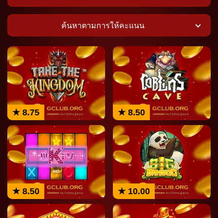
ค้นหาตามการให้คะแนน
★
8.75
★
8.50
★
8.50
★
10.00