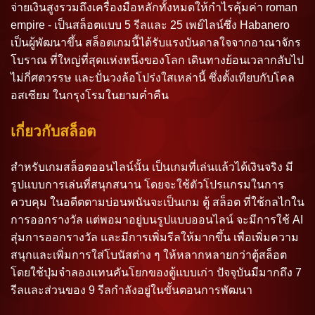
จ่ายเงินสูงรวมถึงเครื่องมือหลักทั้งหมดให้กำไรคุ้มค่า roman
empire - เป็นสล็อตแบบ 5 รีลและ 25 เพย์ไลน์ซึ่ง Habanero
เป็นผู้พัฒนาขึ้น สล็อตเกมนี้ได้รับแรงบันดาลใจจากอาณาจักร
โบราณ ที่ใหญ่ที่สุดแห่งหนึ่งของโลก เดินทางย้อนเวลากลับไป
ไม่กี่ศตวรรษ และปั่นวงล้อโปร่งใสเหล่านี้ ซึ่งตั้งเทียบกับโคล
อสเซียม ในกรุงโรมในยามค่ำคืน
เกี่ยวกับสล็อต
สำหรับเกมสล็อตออนไลน์นั้น เป็นเกมที่เล่นแล้วได้เงินจริง มี
รูปแบบการเล่นที่สนุกสนาน โดยจะใช้ตัวโปรแกรมในการ
ควบคุม ในอดีตตามบ่อนพนันจะเป็นเกม ตู้ สล็อต ที่ใช้กลไกใน
การออกรางวัล แต่พอมาอยู่บนรูปแบบออนไลน์ จะมีการใช้ AI
สุ่มการออกรางวัล และมีการเพิ่มรีลให้มากขึ้น เพื่อเพิ่มความ
สนุกและเพิ่มการใส่โบนัสต่าง ๆ ให้หลากหลายกว่าตู้สล็อต
โดยใช้ปุ่มจำลองแทนคันโยกของตู้แบบเก่า ปัจจุบันมีมากถึง 7
รีลและส่วนของ 9 รีลกำลังอยู่ในขั้นตอนการพัฒนา