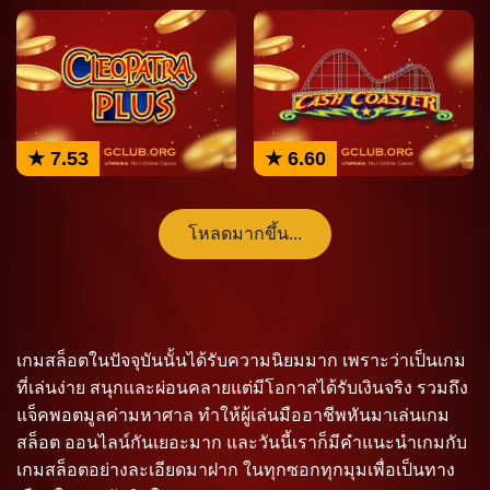
★
7.53
★
6.60
โหลดมากขึ้น...
เกมสล็อตในปัจจุบันนั้นได้รับความนิยมมาก เพราะว่าเป็นเกม
ที่เล่นง่าย สนุกและผ่อนคลายแต่มีโอกาสได้รับเงินจริง รวมถึง
แจ็คพอตมูลค่ามหาศาล ทำให้ผู้เล่นมืออาชีพหันมาเล่นเกม
สล็อต ออนไลน์กันเยอะมาก และวันนี้เราก็มีคำแนะนำเกมกับ
เกมสล็อตอย่างละเอียดมาฝาก ในทุกซอกทุกมุมเพื่อเป็นทาง