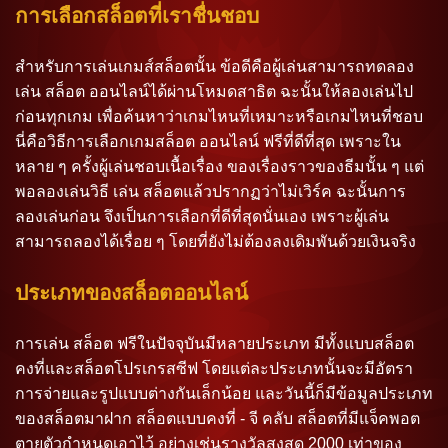
การเลือกสล็อตที่เราชื่นชอบ
สำหรับการเล่นเกมส์สล็อตนั้น ข้อดีคือผู้เล่นสามารถทดลอง
เล่น สล็อต ออนไลน์ได้ผ่านโหมดสาธิต ฉะนั้นให้ลองเล่นไป
ก่อนทุกเกม เพื่อค้นหาว่าเกมไหนที่เหมาะหรือเกมไหนที่ชอบ
นี่คือวิธีการเลือกเกมสล็อต ออนไลน์ ฟรีที่ดีที่สุด เพราะใน
หลาย ๆ ครั้งผู้เล่นชอบเนื้อเรื่อง ของเรื่องราวของธีมนั้น ๆ แต่
พอลองเล่นวิธี เล่น สล็อตแล้วปรากฏว่าไม่เวิร์ค ฉะนั้นการ
ลองเล่นก่อน จึงเป็นการเลือกที่ดีที่สุดนั่นเอง เพราะผู้เล่น
สามารถลองได้เรื่อย ๆ โดยที่ยังไม่ต้องลงเดิมพันด้วยเงินจริง
ประเภทของสล็อตออนไลน์
การเล่น สล็อต ฟรีในปัจจุบันมีหลายประเภท มีทั้งแบบสล็อต
คงที่และสล็อตโปรเกรสซีฟ โดยแต่ละประเภทนั้นจะมีอัตรา
การจ่ายและรูปแบบต่างกันเล็กน้อย และวันนี้ก็มีข้อมูลประเภท
ของสล็อตมาฝาก สล็อตแบบคงที่ - จี คลับ สล็อตที่มีแจ็คพอต
ตายตัวกำหนดเอาไว้ อย่างเช่นรางวัลสูงสุด 2000 เท่าของ