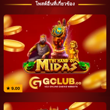
โพสต์อื่นที่เกี่ยวข้อง
★
9.00