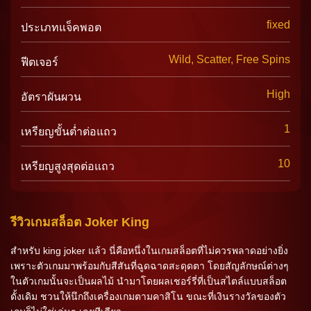
fixed
ประเภทแจ็คพอต
Wild, Scatter, Free Spins
ฟีตเจอร์
High
อัตราผันผวน
1
เหรียญขั้นต่ำต่อแถว
10
เหรียญสูงสุดต่อแถว
รีวิวเกมสล็อต Joker King
สำหรับ king joker แล้ว นี่คือหนึ่งในเกมสล็อตที่ไม่ควรพลาดอย่างยิ่ง
เพราะตัวเกมมาพร้อมกับสีสันที่ฉูดฉาดสะดุดตา โดยสัญลักษณ์ต่างๆ
ในตัวเกมนั้นจะเป็นผลไม้ นำมาโดยผลเชอร์รี่ที่เป็นสไตล์แบบสล็อต
ดั้งเดิม ชวนให้นึกถึงเครื่องเกมตามคาสิโน ขณะที่เงินรางวัลของตัว