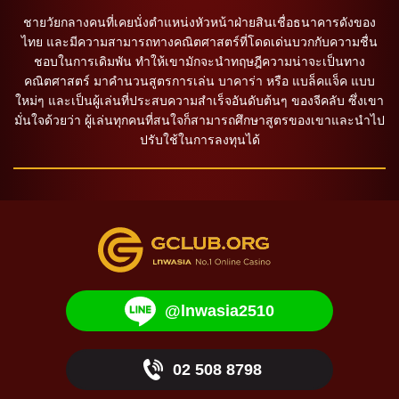
ชายวัยกลางคนที่เคยนั่งตำแหน่งหัวหน้าฝ่ายสินเชื่อธนาคารดังของ
ไทย และมีความสามารถทางคณิตศาสตร์ที่โดดเด่นบวกกับความชื่น
ชอบในการเดิมพัน ทำให้เขามักจะนำทฤษฎีความน่าจะเป็นทาง
คณิตศาสตร์ มาคำนวนสูตรการเล่น บาคาร่า หรือ แบล็คแจ็ค แบบ
ใหม่ๆ และเป็นผู้เล่นที่ประสบความสำเร็จอันดับต้นๆ ของจีคลับ ซึ่งเขา
มั่นใจด้วยว่า ผู้เล่นทุกคนที่สนใจก็สามารถศึกษาสูตรของเขาและนำไป
ปรับใช้ในการลงทุนได้
@lnwasia2510
02 508 8798