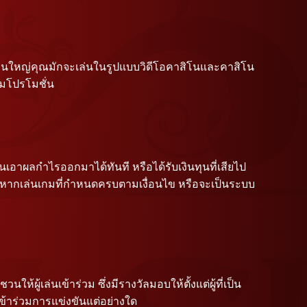
วนใหญ่คุณมักจะเล่นในรูปแบบวิดีโอคาสิโนและคาสิโน
วมโปรโมชั่น
าผลกำไรออกมาได้ทันที หรือได้รับเงินทุนที่เสียไป
ุณ หากเล่นเกมที่กำหนดครบตามเงื่อนไข หรือจะเป็นระบบ
ู้เล่นเข้าร่วม ซึ่งมีรางวัลมอบให้ตั้งแต่ผู้ที่เป็น
ครเข้าร่วมการแข่งขันแต่อย่างใด