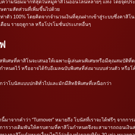
้รับความนิยมมากที่สุดในหมู่คาสิโนออนไลน์หลายๆ แห่ง โดยจุดประ
ตามสัดส่วนที่เพิ่มขึ้นไปด้วย
าตัว 100% โดยคิดจากจำนวนเงินที่คุณฝากเข้าสู่ระบบซึ่งคาสิโนออ
เดือน รายฤดูกาล หรือโปรโมชั่นประเภทอื่นๆ
ีฟ
นัสพิเศษที่คาสิโนจะเสนอให้เฉพาะผู้เล่นคนพิเศษหรือมีคุณสมบัติที่ต
ำหนดไว้ หรืออาจได้รับอีเมลฉบับพิเศษที่ส่งมาแบบส่วนตัว หรือโค้ด
กว่าโบนัสแบบปกติทั่วไปและมักมีสิทธิพิเศษที่เหนือกว่า
ำนี้มาจากคำว่า “Turnover” หมายถึง โบนัสที่เราจะได้ฟรีๆ จาก
งทำการวางเดิมพันให้ครบตามที่คาสิโนกำหนดจึงจะสามารถถอนเงินส่ว
โดยทางคาสิโนกำหนดเงื่อนไขไว้ว่าต้องทำยอดเทิร์น 30 เท่า หมายค