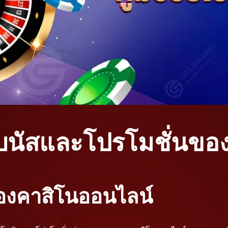
องโบนัสและโปรโมชั่นข
องคาสิโนออนไลน์