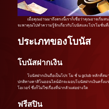
เมื่อคุณอ่านมาถึงตรงนี้เราก็เชื่อว่าคุณอาจเริ่มสนใ
จะพาคุณไปทำความรู้จักเกี่ยวกับโบนัสและโปรโมชั่นที
ประเภทของโบนัส
โบนัสฝากเงิน
โบนัสฝากเงินถือเป็นโปร โม ชั่ น gclub หลักที่สมาชิ
ปกติทางคาสิโนออนไลน์มักจะมอบโบนัสฝากเงินครั้งแรกให
โอเวอร์ ซึ่งก็ไม่ใช่เรื่องที่น่ากลัวแต่อย่างใด
ฟรีสปิน