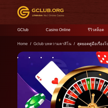
GClub
Casino Online
รีวิวสล็อต
Home
/
/
Gclub บทความคาสิโน
สุดยอดคู่มือเรื่