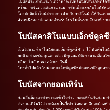
โบนัสประเภทนี้เรียกได้ว่าน่าจะเป็นโบนัสประเภทที่ได
หรือฝากเงินด้วยเงินจำนวนมากขึ้นเพื่อแลกกับโบนัสพิเศษ
โดยปกติแล้วโบนัสจากการฝากกับคาสิโนมักให้กันแบบเท่
ส่วนหนึ่งของข้อเสนอสำหรับโปรโมชั่นรายสัปดาห์ ราย
โบนัสคาสิโนแบบเอ็กซ์คูลซ
เป็นไปตามชื่อ “โบนัสแบบเอ็กซ์คูลซีฟ” ว่าไว้ นั่นคือโบ
ยกตัวอย่างเช่น คุณอาจต้องมีคุณสมบัติตรงตามเงื่อนไขก
บอื่นๆ ในลักษณะคล้ายๆ กันนี้
โดยทั่วไปแล้ว โบนัสแบบเอ็กซ์คูลซีฟมักจะน่าดึงดูดมาก
โบนัสจากยอดเทิร์น
ก่อนอื่นต้องมาทำความเข้าใจคำว่ายอดเทิร์นกันก่อน ค
ตัวยอดเทิร์นไว้ว่าจะต้องเป็นกี่เท่า โดยสมาชิกจะต้อ
ตัวอย่างเช่น ฝากเงิน 1,000 บาท ได้เงินโบนัส 100% 