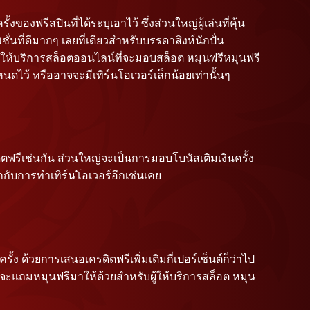
ฟรีสปินที่ได้ระบุเอาไว้ ซึ่งส่วนใหญ่ผู้เล่นที่คุ้น
นที่ดีมากๆ เลยที่เดียวสำหรับบรรดาสิงห์นักปั่น
ห้บริการสล็อตออนไลน์ที่จะมอบสล็อต หมุนฟรีหมุนฟรี
หนดไว้ หรืออาจจะมีเทิร์นโอเวอร์เล็กน้อยเท่านั้นๆ
ิตฟรีเช่นกัน ส่วนใหญ่จะเป็นการมอบโบนัสเติมเงินครั้ง
กับการทำเทิร์นโอเวอร์อีกเช่นเคย
ง ด้วยการเสนอเครดิตฟรีเพิ่มเติมกี่เปอร์เซ็นต์ก็ว่าไป
ะแถมหมุนฟรีมาให้ด้วยสำหรับผู้ให้บริการสล็อต หมุน