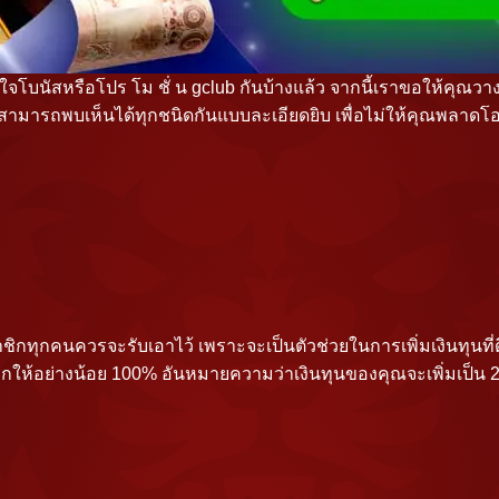
จโบนัสหรือโปร โม ชั่ น gclub กันบ้างแล้ว จากนี้เราขอให้คุณวา
่สามารถพบเห็นได้ทุกชนิดกันแบบละเอียดยิบ เพื่อไม่ให้คุณพลาดโ
กทุกคนควรจะรับเอาไว้ เพราะจะเป็นตัวช่วยในการเพิ่มเงินทุนที่ดี
้อย่างน้อย 100% อันหมายความว่าเงินทุนของคุณจะเพิ่มเป็น 2 เท่า