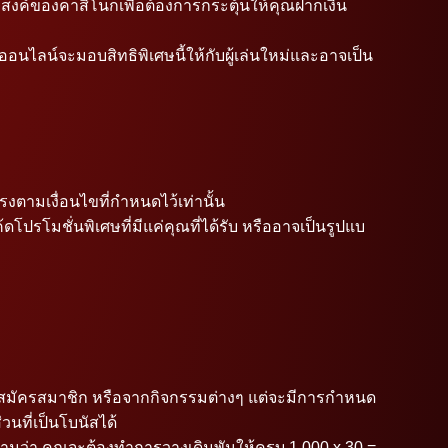
สงค์ของคาสิโนก็เพื่อต้องการกระตุ้นให้คุณฝากเงิน
นไลน์จะมอบสิทธิพิเศษนี้ให้กับผู้เล่นใหม่และอาจเป็น
รงตามเงื่อนไขที่กำหนดไว้เท่านั้น
โปรโมชั่นพิเศษที่มีแค่คุณที่ได้รับ หรืออาจเป็นรูปแบ
การสมัครสมาชิก หรือจากกิจกรรมต่างๆ แต่จะมีการกำหนด
นที่เป็นโบนัสได้
วามว่า คุณจะต้องทำการวางเดิมพันให้ครบ 1,000 x 30 =