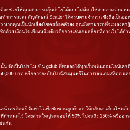
ะช่วยให้คุณสามารถลุ้นกำไรได้แบบไม่มีค่าใช้จ่ายตามจำนวนครั้งของ
ื่อทำการสะสมสัญลักษณ์ Scatter ได้ครบตามจำนวน ซึ่งถือเป็นออพชั่
กคุณเป็นนักเสี่ยงโชคสล็อตตัวยง คุณยังสามารถที่จะมองหาผู้ใ
ิกด้วย เงื่อนไขเพียงหนึ่งเดียวคือการเล่นเกมสล็อตที่ทางเว็บได้กำ
น จัดเป็นโปร โม ชั่ น gclub ที่พบเจอได้ทุกเว็บพนันออนไลน์เครด
 50,000 บาท หรืออาจจะเป็นโบนัสหมุนฟรีในการเล่นเกมสล็อต แลก
รดิตฟรี จัดทำไว้เพื่อชักชวนลูกค้าเก่าให้กลับมาเสี่ยงโชคอีกครั้
ลาที่กำหนดไว้ โดยส่วนใหญ่จะมอบให้ 50% ไปจนถึง 150% หรืออาจจ
ช่นกัน