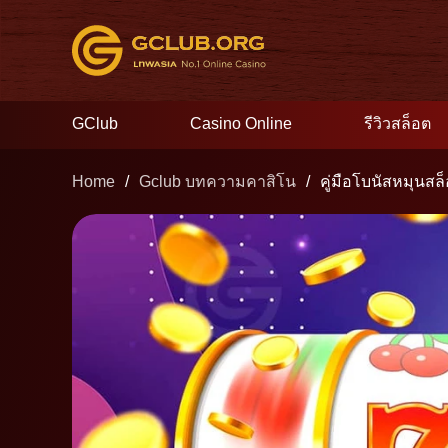
GClub
Casino Online
รีวิวสล็อต
Home
/
/
Gclub บทความคาสิโน
คู่มือโบนัสหมุนสล