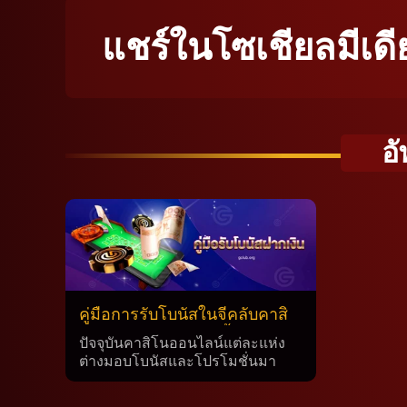
แชร์ในโซเชียลมีเดี
อ
คู่มือการรับโบนัสในจีคลับคาสิ
โนจากการฝากเงินครั้งแรก
ปัจจุบันคาสิโนออนไลน์แต่ละแห่ง
ต่างมอบโบนัสและโปรโมชั่นมา
กมายเพื่อดึงดูดผู้เล่น วันนี้เราจึงจะ
มารีวิวโบนัสฝากเงินครั้งแรกของ