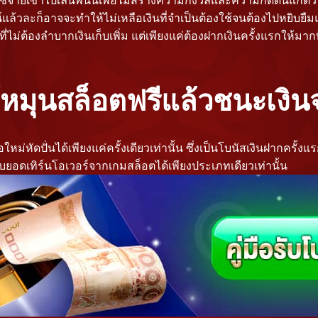
รใช้จ่ายเข้าไปเล่นพนันเพื่อไม่สร้างความกังวลและความกดดันแก่ตั
ลน์แล้วละก็อาจจะทำให้ไม่เหลือเงินที่จำเป็นต้องใช้จนต้องไปห
ที่ไม่ต้องลำบากเงินเก็บเพิ่ม แต่เพียงแค่ต้องฝากเงินครั้งแรกให้มาก
หมุนสล็อตฟรีแล้วชนะเงินจ
หัดปั่นได้เพียงแค่ครั้งเดียวเท่านั้น ซึ่งเป็นโบนัสเงินฝากครั้ง
ยอดเทิร์นโอเวอร์จากเกมสล็อตได้เพียงประเภทเดียวเท่านั้น