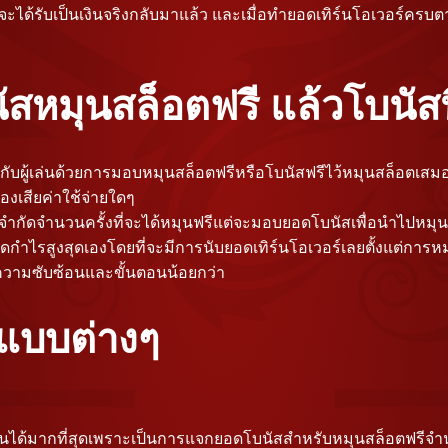
ก็จะได้รับเป็นเงินจริงกลับมาแล้ว และเมื่อทำยอดเทิร์นโอเวอร์
สหมุนสล็อตฟรี แล้วโบนัสน
บผู้เล่นด้วยการมอบหมุนสล็อตฟรีหรือโบนัสฟรีไว้หมุนสล็อตเสมอ
องเสียค่าใช้จ่ายใดๆ
่จำกัดจำนวนครั้งที่จะได้หมุนฟรีแต่จะมอบยอดโบนัสเพื่อนำไปหมุน
้เกิดกำไรสูงสุดเองโดยที่จะมีการนับยอดเทิร์นโอเวอร์เลยตั้งแต่กา
มีความซับซ้อนและขั้นตอนน้อยกว่า
ปแบบต่างๆ
็นได้มากที่สุดเพราะเป็นการแจกยอดโบนัสสำหรับหมุนสล็อตฟรีจำนว