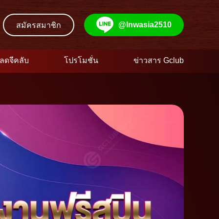
@lnwasia2510
สมัครสมาชิก
ลดจีคลับ
โปรโมชั่น
ข่าวสาร Gclub