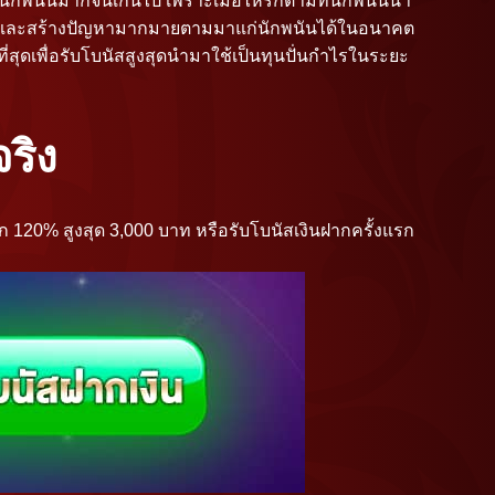
วนักพนันมากจนเกินไป เพราะเมื่อไหร่ก็ตามที่นักพนันนำ
ยิบยืมและสร้างปัญหามากมายตามมาแก่นักพนันได้ในอนาคต
ที่สุดเพื่อรับโบนัสสูงสุดนำมาใช้เป็นทุนปั่นกำไรในระยะ
ริง
แรก 120% สูงสุด 3,000 บาท หรือรับโบนัสเงินฝากครั้งแรก