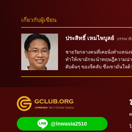
Gclub.org
เกี่ยวกับผู้เขียน
ประสิทธิ์ เหมไพบูลย์
บรรณาธิ
ชายวัยกลางคนที่เคยนั่งตำแหน่
ทำให้เขามักจะนำทฤษฎีความน่าจ
ดับต้นๆ ของจีคลับ ซึ่งเขามั่นใ
ค
@lnwasia2510
ร