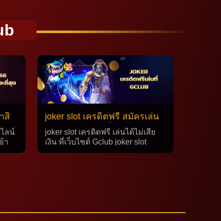
ub
าสิ
joker slot เครดิตฟรี สมัครเล่น
Gclub เว็บตรงดีที่สุด
นไลน์
joker slot เครดิตฟรี เล่นได้ไม่เสีย
ข้า
เงิน ที่เว็บไซต์ Gclub joker slot
้รับ
เครดิตฟรี สมัครสมาชิกเล่นได้ไม่
าชิก
เสียเงิน ที่เว็บไซต์สล็อตออนไลน์และ
เปรียบ
คาสิโนออนไลน์ครบวงจร Gclub
้วยการ
เล่นสะดวกผ่านมือถือแบบไม่ต้อง
่ได้
ดาวน์โหลดแอพพลิเคชั่น เข้าลิงค์
 เป็น
ผ่านเว็บบราวเซอร์เล่นได้ปลอดภัย
แม้เข้าใช้งานจากไทย สล็อต
้งใน
ออนไลน์ joker slot เครดิตฟรี เล่นได้