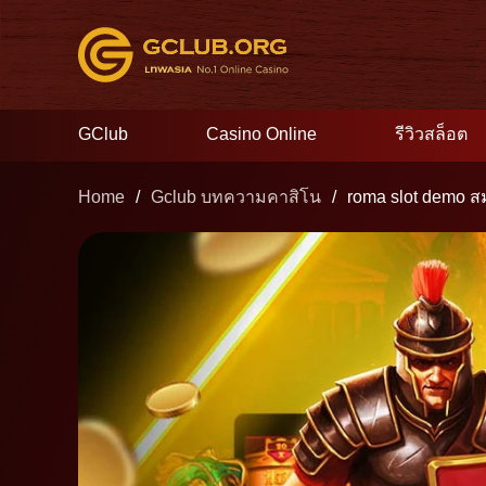
GClub
Casino Online
รีวิวสล็อต
Home
/
/
Gclub บทความคาสิโน
roma slot demo ส