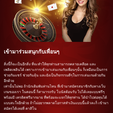
เข้ามาร่วมสนุกกับเพื่อนๆ
สิ่งนี้ก็จะเป็นอีกสิ่ง ที่จะทำให้ทุกท่านสามารถคลายเคลียด และ
เพลิดเพลินได้ เพราะการเข้ามาเล่นเกมกับเพื่อนๆนั้น ก็เหมือนเป็นการ
ช่วยกันแชร์ ช่วยกันลุ้น และยังเป็นกิจกรรมดีๆในการเล่นเกมด้วยกัน
อีกด้วย
เท่านั้นไม่พอ ถ้านักเดิมพันท่านไหน ที่เข้ามาสมัครสมาชิกกับทางเว็บ
เกมของเรา ในตอนนี้ ก็สามารถรับ โบนัสต้อนรับ ไปได้เลยแบบฟรีๆ
พร้อมมี เครดิตฟรีมากมาย ที่พร้อมจะแจกให้ทุกท่าน ได้นำไปต่อทุนได้
แบบสะใจอีกด้วย ถ้าไม่อยากพลาดโอกาสทำเงินแบบนี้แล้วละก็ เข้ามา
สมัครได้เลยที่ คาสิโน