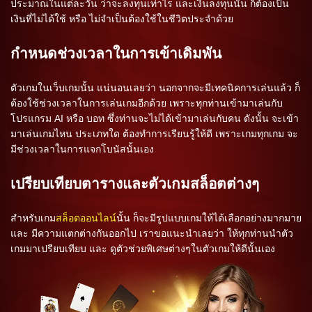
ประมาณในแต่ละวัน ว่าจะลงทุนเท่าไร และเงินลงทุนนั้น ก็ต้องเป็น
เงินที่ไม่ได้ใช้ หรือ ไม่จำเป็นต้องใช้ในชีวิตประจำด้วย
กำหนดช่วงเวลาในการเข้าเดิมพัน
ตัวเกมในเว็บเกมนั้น แน่นอนเลยว่า นอกจากจะมีเทคนิคการเล่นแล้ว ก็
ต้องใช้ช่วงเวลาในการเล่นเกมอีกด้วย เพราะทุกท่านเข้ามาเล่นกับ
โปรแกรม AI หรือ บอท ซึ่งท่านจะไม่ได้เข้ามาเล่นกับคน ดังนั้น จะเข้า
มาเล่นเกมไหน ประเภทใด ต้องทำการเรียนรู้ให้ดี เพราะเกมทุกเกม จะ
มีช่วงเวลาในการแจกโบนัสนั้นเอง
เปรียบเทียบตารางและตัวเกมสล็อตต่างๆ
สำหรับเกม
สล็อตออนไลน์
นั้น ก็จะมีรูปแบบเกมให้ได้เลือกอย่างมากมาย
และ มีความแตกต่างกันออกไป เราขอแนะนำเลยว่า ให้ทุกท่านนำตัว
เกมมาเปรียบเทียบ และ ดูตัวช่วยพิเศษต่างๆในตัวเกมให้ดีนั้นเอง