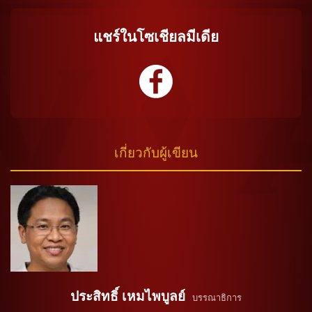
แชร์ในโซเชียลมีเดีย
เกี่ยวกับผู้เขียน
ประสิทธิ์ เหมไพบูลย์
บรรณาธิการ