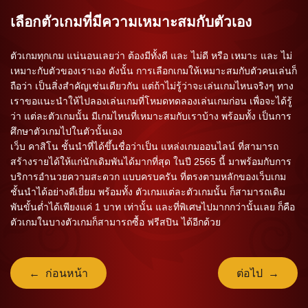
เลือกตัวเกมที่มีความเหมาะสมกับตัวเอง
ตัวเกมทุกเกม แน่นอนเลยว่า ต้องมีทั้งดี และ ไม่ดี หรือ เหมาะ และ ไม่
เหมาะกับตัวของเราเอง ดังนั้น การเลือกเกมให้เหมาะสมกับตัวคนเล่นก็
ถือว่า เป็นสิ่งสำคัญเช่นเดียวกัน แต่ถ้าไม่รู้ว่าจะเล่นเกมไหนจริงๆ ทาง
เราขอแนะนำให้ไปลองเล่นเกมที่โหมดทดลองเล่นเกมก่อน เพื่อจะได้รู้
ว่า แต่ละตัวเกมนั้น มีเกมไหนที่เหมาะสมกับเราบ้าง พร้อมทั้ง เป็นการ
ศึกษาตัวเกมไปในตัวนั้นเอง
เว็บ คาสิโน ชั้นนำที่ได้ขึ้นชื่อว่าเป็น แหล่งเกมออนไลน์ ที่สามารถ
สร้างรายได้ให้แก่นักเดิมพันได้มากที่สุด ในปี 2565 นี้ มาพร้อมกับการ
บริการอำนวยความสะดวก แบบครบครัน ที่ตรงตามหลักของเว็บเกม
ชั้นนำได้อย่างดีเยี่ยม พร้อมทั้ง ตัวเกมแต่ละตัวเกมนั้น ก็สามารถเดิม
พันขั้นต่ำได้เพียงแค่ 1 บาท เท่านั้น และที่พิเศษไปมากกว่านั้นเลย ก็คือ
ตัวเกมในบางตัวเกมก็สามารถซื้อ ฟรีสปิน ได้อีกด้วย
← ก่อนหน้า
ต่อไป →