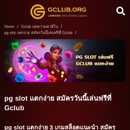
Home
/
Gclub บทความคาสิโน
/
pg slot แตกง่าย สมัครวันนี้เล่นฟรีที่ Gclub
/
pg slot แตกง่าย สมัครวันนี้เล่นฟรีที่
Gclub
pg slot แตกง่าย
3 เกมสล็อตแนะนำ สมัคร