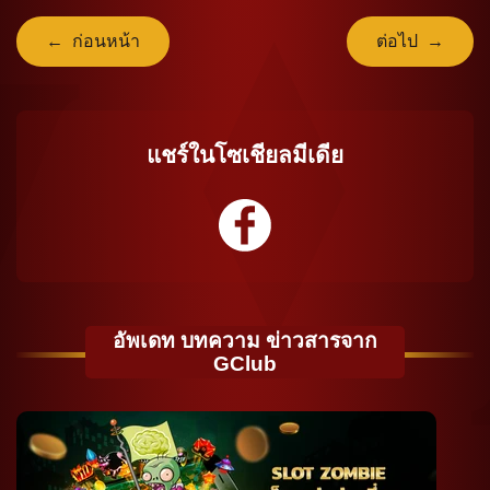
← ก่อนหน้า
ต่อไป →
แชร์ในโซเชียลมีเดีย
อัพเดท บทความ ข่าวสารจาก
GClub