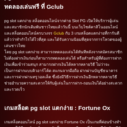
ทดลองเล่นฟรี ที่
Gclub
pg slot แตกง่าย สล็อตออนไลน์จากค่าย Slot PG เปิดให้บริการผู้เล่น
และสมาชิกนักเดิมพันชาวไทยแล้ววันนี้ บนเว็บไซต์คาสิโนออนไลน์
และสล็อตออนไลน์ครบวงจร
Gclub
กับ 3 เกมสล็อตแตกง่ายที่การันตี
แล้วว่าทำกำไรได้ไวที่สุด และได้รับความนิยมที่สุดจากการโหวตของผู้
เล่นชาวไทย
โดย pg slot แตกง่าย สามารถทดลองเล่นได้ทันทีหลังจากสมัครสมาชิก
ไม่ต้องฝากเงินก่อนก็สามารถทดลองเล่นได้ หรือสำหรับผู้ที่ต้องการฝาก
เงินเพื่อเข้าร่วมสนุก สามารถฝากเงินได้หลากหลายวิธี ไม่ว่าจะ
เป็นการฝากแบบคิวอาร์โค้ด สแกนจากมือถือ ฝากผ่านบัญชีธนาคาร
และการฝากผ่านทรูวอลเล็ต ซึ่งยังมีวิธีการฝากเงินอีกหลากหลายวิธี
ช่วยอำนวยความสะดวกให้กับผู้เล่นในการฝาก-ถอนเงินได้อย่างสะดวก
และรวดเร็ว
เกมสล็อต
pg slot แตกง่าย
:
Fortune Ox
เกมสล็อตออนไลน์ pg slot แตกง่าย Fortune Ox เป็นเกมที่ค่อนข้างทำ