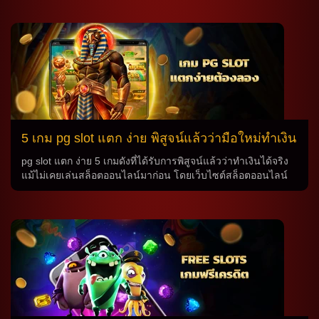
สมาชิกเพื่อร่วมสนุกในเกมสล็อตจากค่าย pg slot ได้ฟรี โดยไม่มี
อย่าง NetEnt ตัวเกมค่อนข้างเล่นง่ายแตกง่าย ไม่ซับซ้อน เหมาะ
ค่าเปิดยูส และไม่เสียเงินค่าธรรมเนียมสมาชิก โดย slot pg เว็บ
สำหรับผู้เล่นมือใหม่ที่สนใจต้องการทดลองเดิมพันในเกมสล็อต
ตรง สามารถเข้าร่วมสนุกได้บนเว็บไซต์คาสิโนออนไลน์และ
หรือผู้เล่นที่ไม่เคยมีประสบการณ์ในเล่นสล็อตออนไลน์มาก่อน
สล็อตออนไลน์ Gclub ตลอด 24 ชั่วโมง มาพร้อมกับเจ้าหน้าที่
ตัวเกม slot zombie […]
บริการลูกค้าคอยช่วยเหลือ และดูแลปัญหา แก้ไขปัญหาที่เกิดขึ้น
ได้อย่างรวดเร็ว นอกจากนี้ slot pg เว็บตรง บนเว็บไซต์ Gclub ยัง
เป็นพาร์ทเนอร์ผู้ใหบริการรายใหญ่ในเอเชียที่ได้รับใบรับรองอย่าง
ถูกต้องตามกฎหมายอีกด้วย slot pg เว็บตรง สมัครสมาชิกฟรี ไม่
เสียค่าเปิดยูส slot pg เว็บตรง บนเว็บไซต์ Gclub.org เป็นสล็อต
ออนไลน์ที่สามารถสมัครสมาชิกเพื่อร่วมสนุกได้แบบไม่ต้องเสียค่า
5 เกม pg slot แตก ง่าย พิสูจน์แล้วว่ามือใหม่ทำเงิน
เปิดยูสและค่าบริการอื่นๆ ซึ่งเป็นข้อดีของการร่วมสนุกกับเว็บไซต์
ได้จริง
pg slot แตก ง่าย 5 เกมดังที่ได้รับการพิสูจน์แล้วว่าทำเงินได้จริง
โดยตรงแบบไม่ผ่านเอเย่นต์ ซึ่งการสมัครสมาชิกเพื่อร่วมสนุก
แม้ไม่เคยเล่นสล็อตออนไลน์มาก่อน โดยเว็บไซต์สล็อตออนไลน์
สามารถทำได้ 2 ช่องทาง คือการสมัครสมาชิก slot pg เว็บตรง
และคาสิโนออนไลน์ครบวงจร Gclub เป็นเว็บไซต์ผู้ให้บริการ
ผ่านหน้าเว็บไซต์ด้วยตัวเอง […]
สล็อตออนไลน์ pg slot แตก ง่าย ที่ใหญ่และมั่นคงที่สุด มีคาสิโนรี
สอร์ตของตัวเอง มีพาร์ทเนอร์ผู้ผลิตและพัฒนาเกมสล็อตออนไลน์
pg slot แตก ง่าย เปิดให้บริการบนเว็บไซต์มามากกว่า 15 ปี ซึ่ง 5
เกม pg slot แตก ง่าย ที่จะถูกพูดถึงในวันนี้ เป็นสล็อตออนไลน์ที่
ใช้ทุนในการเล่นต่ำ สามารถใช้สูตรเพื่อเอาชนะได้ และ 5 เกม
pg slot แตก ง่าย ที่ได้รับความนิยมบนเว็บไซต์ Gclub มากที่สุด มี
รายละเอียดดังนี้ 1. เกม pg slot แตก ง่าย : Prosperity Fortune
Tree […]