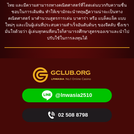
ไทย และมีความสามารถทางคณิตศาสตร์ที่โดดเด่นบวกกับความชื่น
ชอบในการเดิมพัน ทำให้เขามักจะนำทฤษฎีความน่าจะเป็นทาง
คณิตศาสตร์ มาคำนวนสูตรการเล่น บาคาร่า หรือ แบล็คแจ็ค แบบ
ใหม่ๆ และเป็นผู้เล่นที่ประสบความสำเร็จอันดับต้นๆ ของจีคลับ ซึ่งเขา
มั่นใจด้วยว่า ผู้เล่นทุกคนที่สนใจก็สามารถศึกษาสูตรของเขาและนำไป
ปรับใช้ในการลงทุนได้
@lnwasia2510
02 508 8798