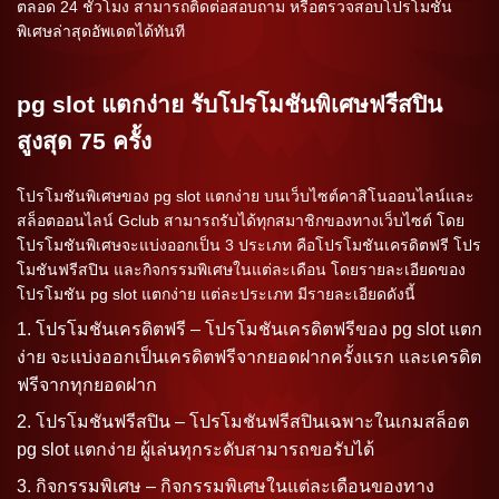
ตลอด 24 ชั่วโมง สามารถติดต่อสอบถาม หรือตรวจสอบโปรโมชัน
พิเศษล่าสุดอัพเดตได้ทันที
pg slot แตกง่าย รับโปรโมชันพิเศษฟรีสปิน
สูงสุด 75 ครั้ง
โปรโมชันพิเศษของ pg slot แตกง่าย บนเว็บไซต์คาสิโนออนไลน์และ
สล็อตออนไลน์ Gclub สามารถรับได้ทุกสมาชิกของทางเว็บไซต์ โดย
โปรโมชันพิเศษจะแบ่งออกเป็น 3 ประเภท คือโปรโมชันเครดิตฟรี โปร
โมชันฟรีสปิน และกิจกรรมพิเศษในแต่ละเดือน โดยรายละเอียดของ
โปรโมชัน pg slot แตกง่าย แต่ละประเภท มีรายละเอียดดังนี้
โปรโมชันเครดิตฟรี – โปรโมชันเครดิตฟรีของ pg slot แตก
ง่าย จะแบ่งออกเป็นเครดิตฟรีจากยอดฝากครั้งแรก และเครดิต
ฟรีจากทุกยอดฝาก
โปรโมชันฟรีสปิน – โปรโมชันฟรีสปินเฉพาะในเกมสล็อต
pg slot แตกง่าย ผู้เล่นทุกระดับสามารถขอรับได้
กิจกรรมพิเศษ – กิจกรรมพิเศษในแต่ละเดือนของทาง