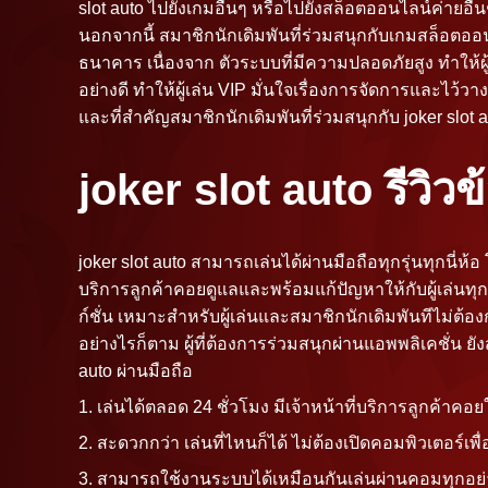
slot auto ไปยังเกมอื่นๆ หรือไปยังสล็อตออนไลน์ค่าย
นอกจากนี้ สมาชิกนักเดิมพันที่ร่วมสนุกกับเกมสล็อตออน
ธนาคาร เนื่องจาก ตัวระบบที่มีความปลอดภัยสูง ทำให้ผ
อย่างดี ทำให้ผู้เล่น VIP มั่นใจเรื่องการจัดการและไว
และที่สำคัญสมาชิกนักเดิมพันที่ร่วมสนุกกับ joker slot
joker slot auto รีวิว
joker slot auto สามารถเล่นได้ผ่านมือถือทุกรุ่นทุกนี่
บริการลูกค้าคอยดูแลและพร้อมแก้ปัญหาให้กับผู้เล่นทุ
ก์ชั่น เหมาะสำหรับผู้เล่นและสมาชิกนักเดิมพันทีไม่ต้
อย่างไรก็ตาม ผู้ที่ต้องการร่วมสนุกผ่านแอพพลิเคชั่น 
auto ผ่านมือถือ
เล่นได้ตลอด 24 ชั่วโมง มีเจ้าหน้าที่บริการลูกค้าค
สะดวกกว่า เล่นที่ไหนก็ได้ ไม่ต้องเปิดคอมพิวเตอร์เพื่
สามารถใช้งานระบบได้เหมือนกันเล่นผ่านคอมทุกอย่