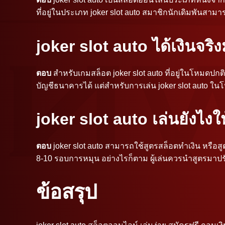
ที่อยู่ในประเภท joker slot auto สมาชิกนักเดิมพันสาม
joker slot auto ได้เงินจริงม
ตอบ
สำหรับเกมสล็อต joker slot auto ที่อยู่ในโหมดปกต
บัญชีธนาคารได้ แต่สำหรับการเล่น joker slot auto 
joker slot auto เล่นยังไงใ
ตอบ
joker slot auto สามารถใช้สูตรสล็อตทำเงิน หรือ
8-10 รอบการหมุน อย่างไรก็ตาม ผู้เล่นควรนำสูตรมาปร
ข้อสรุป