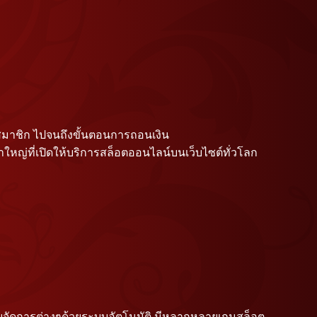
รสมาชิก ไปจนถึงขั้นตอนการถอนเงิน
าใหญ่ที่เปิดให้บริการสล็อตออนไลน์บนเว็บไซต์ทั่วโลก
บบจัดการต่างๆด้วยระบบอัตโนมัติ มีหลากหลายเกมสล็อต