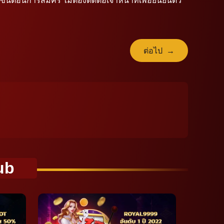
้นตอนการสมัคร ไม่ต้องติดต่อเจ้าหน้าที่เพื่อยืนยันตัว
ต่อไป →
ub