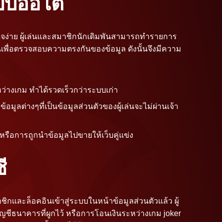
บบออโต้
ใจง่าย ผู้เล่นและสมาชิกนักเดิมพันสามารถทำรายการ
ึ้นเพื่อตรวจสอบความตรงกันของข้อมูล ดังนั้นจึงมีความ
่างเกม ทำได้รวดเร็วกว่าระบบเก่า
อมูลต่างๆที่เป็นข้อมูลส่วนตัวของผู้เล่นจะไม่ผ่านเจ้า
 หรือการถูกนำข้อมูลไปขายให้เว็บคู่แข่ง
ี
กและล็อคอินเข้าสู่ระบบในหน้าข้อมูลส่วนตัวแล้ว ผู้
ญชีธนาคารที่ผูกไว้ หรือการโอนเงินระหว่างเกม joker