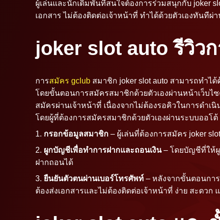
ผู้เล่นและนักเดิมพันที่สนใจต้องการร่วมสนุกกับ joker 
เอกสาร ไม่ต้องติดต่อเจ้าหน้าที่ ทำได้ด้วยตัวเองทันทีผ
joker slot auto
รีวิว
การ
สมัคร gclub
สมาชิก joker slot auto สามารถทำได้ด
โดยขั้นตอนการสมัครสมาชิกด้วยตัวเองผ่านหน้าเว็บไซ
สมัครผ่านเจ้าหน้าที่ เนื่องจากไม่ต้องรอคิวในการดำเน
โดยผู้ที่ต้องการสมัครสมาชิกด้วยตัวเองผ่านระบบออโต้ 
กรอกข้อมูลสมาชิก
– ผู้เล่นที่ต้องการสมัคร joker 
ผูกบัญชีเพื่อทำการฝากและถอนเงิน
– โดยบัญชีที่ให
ฝากถอนได้
ยืนยันตัวตนผ่านเบอร์โทรศัพท์
– หลังจากขั้นตอนการผ
ต้องส่งเอกสารและไม่ต้องติดต่อเจ้าหน้าที่ ง่าย สะดวก 