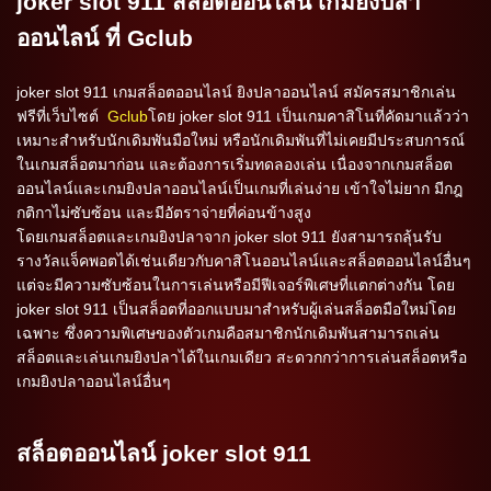
joker slot 911 สล็อตออนไลน์ เกมยิงปลา
ออนไลน์ ที่ Gclub
joker slot 911 เกมสล็อตออนไลน์ ยิงปลาออนไลน์ สมัครสมาชิกเล่น
ฟรีที่เว็บไซต์
Gclub
โดย joker slot 911 เป็นเกมคาสิโนที่คัดมาแล้วว่า
เหมาะสำหรับนักเดิมพันมือใหม่ หรือนักเดิมพันที่ไม่เคยมีประสบการณ์
ในเกมสล็อตมาก่อน และต้องการเริ่มทดลองเล่น เนื่องจากเกมสล็อต
ออนไลน์และเกมยิงปลาออนไลน์เป็นเกมที่เล่นง่าย เข้าใจไม่ยาก มีกฎ
กติกาไม่ซับซ้อน และมีอัตราจ่ายที่ค่อนข้างสูง
โดยเกมสล็อตและเกมยิงปลาจาก joker slot 911 ยังสามารถลุ้นรับ
รางวัลแจ็คพอตได้เช่นเดียวกับคาสิโนออนไลน์และสล็อตออนไลน์อื่นๆ
แต่จะมีความซับซ้อนในการเล่นหรือมีฟีเจอร์พิเศษที่แตกต่างกัน โดย
joker slot 911 เป็นสล็อตที่ออกแบบมาสำหรับผู้เล่นสล็อตมือใหม่โดย
เฉพาะ ซึ่งความพิเศษของตัวเกมคือสมาชิกนักเดิมพันสามารถเล่น
สล็อตและเล่นเกมยิงปลาได้ในเกมเดียว สะดวกกว่าการเล่นสล็อตหรือ
เกมยิงปลาออนไลน์อื่นๆ
สล็อตออนไลน์ joker slot 911