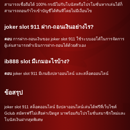
สามารถเชื่อถือได้ 100% กรณีไม่รับโบนัสหรือโปรโมชั่นหากเล่นได้ก็
สามารถถอนกำไรเข้าบัญชีได้ทันทีโดยไม่มีเงื่อนไข
joker slot 911 ฝาก-ถอนเงินอย่างไร?
ตอบ
การฝาก-ถอนเงินของ joker slot 911 ใช้ระบบออโต้ในการจัดการ
ผู้เล่นสามารถดำเนินการฝาก-ถอนได้ด้วยตัวเอง
ib888 slot มีเกมอะไรบ้าง?
ตอบ
joker slot 911 มีเกมยิงปลาออนไลน์ และสล็อตออนไลน์
ข้อสรุป
joker slot 911 สล็อตออนไลน์ ยิงปลาออนไลน์เล่นได้ฟรีที่เว็บไซต์
Gclub สมัครฟรีไม่เสียค่าเปิดยูส มาพร้อมกับโปรโมชั่นสมาชิกใหม่และ
โบนัสเงินฝากสุดพิเศษ