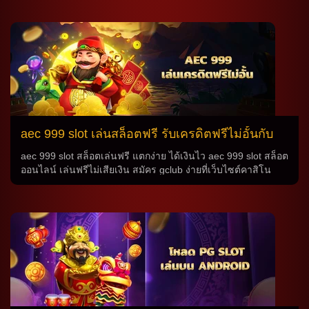
ได้ทันทีไม่ต้องดาวน์โหลดแอพพลิเคชั่น สมัครสมาชิกและเริ่มเล่น
ib888 slot สามารถแสดงผลได้ดีโดยไม่ต้องปรับตั้งค่าเพิ่มเติม ไม่
happy slot ได้เลยวันนี้ ที่เว็บไซต์คาสิโนและสล็อตออนไลน์
ว่าจะเป็นโทรศัพท์มือถือรุ่นเก่าหรือรุ่นใหม่ ก็สามารถเล่ย ib888
Gclub โดย happy slot เป็นสล็อตออนไลน์ที่เปิดให้บริการบน
[…]
เว็บไซต์คาสิโนออนไลน์และสล็อตออนไลน์ครบวงจร Gclub เป็น
เกมสล็อตที่พัฒนามาเพื่อนักเดิมพันและผู้เล่นสล็อตมือใหม่ หรือผู้
เล่นที่เคยเล่นสล็อตแมชชีนแต่ไม่เคยร่วมสนุกในเกมสล็อต
ออนไลน์มาก่อน เนื่องจากตัวเกมออกแบบมาให้เข้าใจง่าย มี
ฟีเจอร์พิเศษครบถ้วนแต่ไม่ซับซ้อน ทำให้ตัวเกมนั้นเป็นที่นิยมเป็น
อย่างมากสำหรับผู้เช่นชาวไทย ข้อดีของ happy slot สล็อตแตก
ง่าย ได้กำไรไว สล็อตออนไลน์ happy slot ที่เว็บไซต์ Gclub เป็น
aec 999 slot เล่นสล็อตฟรี รับเครดิตฟรีไม่อั้นกับ
หนึ่งในสล็อตที่ได้รับการโหวตจากผู้เล่นว่าค่อนข้างแตกง่าย เมื่อ
Gclub
aec 999 slot สล็อตเล่นฟรี แตกง่าย ได้เงินไว aec 999 slot สล็อต
เทียบกับสล็อตแตกง่ายอื่นๆ happy slot ถือว่ามีอัตราการเอาชนะที่
ออนไลน์ เล่นฟรีไม่เสียเงิน สมัคร gclub ง่ายที่เว็บไซต์คาสิโน
ค่อนข้างสูง ทำให้ผู้เล่นมือใหม่มักจะเล่นสล็อตเกมนี้ในช่วงเริ่ม
ออนไลน์และสล็อตออนไลน์ครบวงจร Gclub เหมาะสำหรับนัก
เล่นแรกๆเพื่อทำกำไร และนี่คือข้อดีของสล็อตออนไลน์ happy
เดิมพันและผู้เล่นสล็อตมือใหม่ที่ไม่เคยมีประสบการณ์ในเกมสล็อต
slot และเหตุผลว่าทำไมมือใหม่ควรเริ่มเล่นสล็อตจากเกมนี้ เล่น
มาก่อน เล่นง่าย แตกไว ได้กำไรเร็ว โดย aec 999 slot เป็นสล็อต
ง่าย แตกไว – สล็อต happy slot เป็นสล็อตที่เล่นง่าย […]
ออนไลน์น้องใหม่มาแรงในปี 2022 ได้รับความนิยมในหมู่นักเดิม
พันชาวไทยเป็นอย่างมาก มียอดผู้สมัครสมาชิกเพิ่มขึ้นอย่างต่อ
เนื่องตั้งแต่เริ่มเปิดให้บริการบนเว็บไซต์ เนื่องจากตัวเกมสล็อต
จาก aec 999 slot ค่อนข้างมีความหลากหลาย สามารถเลือกเข้า
ร่วมสนุกได้ตามความต้องการ ทั้งสล็อตคลาสสิก วีดีโอสล็อต
สล็อตแจ็คพอต และสล็อตอื่นๆ นอกจากนี้ ระบบการให้บริการใน
สล็อตแต่ละรูปแบบยังถูกพัฒนามาให้รองรับการใช้งานในภาษา