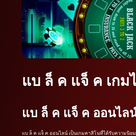
แบ ล็ ค แจ็ ค เก
แบ ล็ ค แจ็ ค
ออนไลน์
แบ ล็ ค แจ็ ค ออนไลน์ เป็นเกมคาสิโนที่ได้รับความนิ