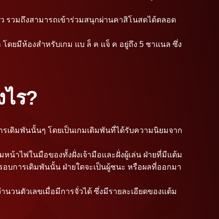
ดเร็ว รวมถึงสามารถเข้าร่วมสนุกผ่านคาสิโนสดได้ตลอด
ดยมีห้องสำหรับเกม แบ ล็ ค แจ็ ค อยู่ถึง 5 ชาแนล ซึ่ง
างไร?
การเดิมพันนั้นๆ โดยเป็นเกมเดิมพันที่ได้รับความนิยมจาก
าไพ่ในมือของทั้งฝั่งเจ้ามือและฝั่งผู้เล่น ฝ่ายที่มีแต้ม
รอบการเดิมพันนั้น ฝ่ายใดจะเป็นผู้ชนะ หรือผลที่ออกมา
ำนวนตัวเลขเมื่อมีการจั่วได้ ซึ่งมีรายละเอียดของแต้ม