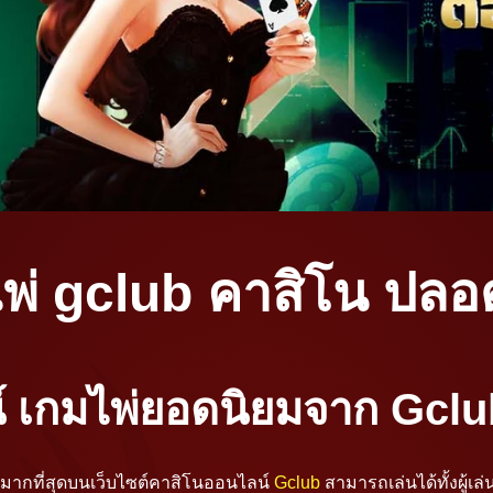
มไพ่ gclub คาสิโน ปล
 เกมไพ่ยอดนิยมจาก
Gclu
ยมมากที่สุดบนเว็บไซต์คาสิโนออนไลน์
Gclub
สามารถเล่นได้ทั้งผู้เ