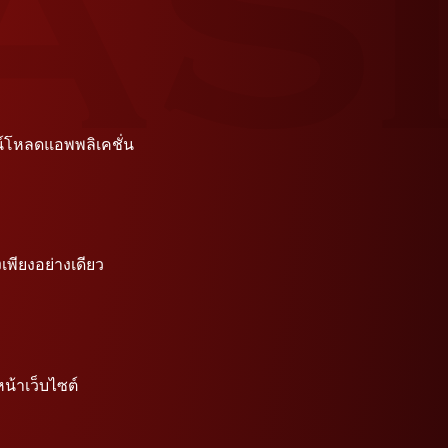
น์โหลดแอพพลิเคชั่น
เพียงอย่างเดียว
น้าเว็บไซต์