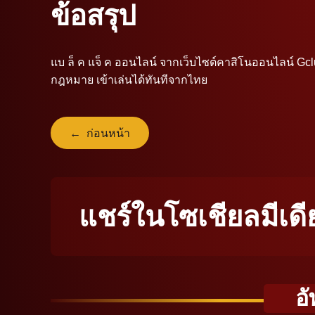
ข้อสรุป
แบ ล็ ค แจ็ ค ออนไลน์ จากเว็บไซต์คาสิโนออนไลน์ Gcl
กฎหมาย เข้าเล่นได้ทันทีจากไทย
← ก่อนหน้า
แชร์ในโซเชียลมีเดี
อ