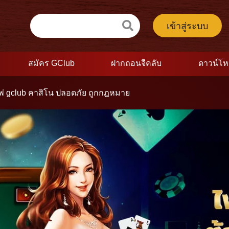
เข้าสู่ระบบ
สมัคร GClub
ฝากถอนจีคลับ
ดาวน์โห
ไพ่ gclub คาสิโน ปลอดภัย ถูกกฎหมาย