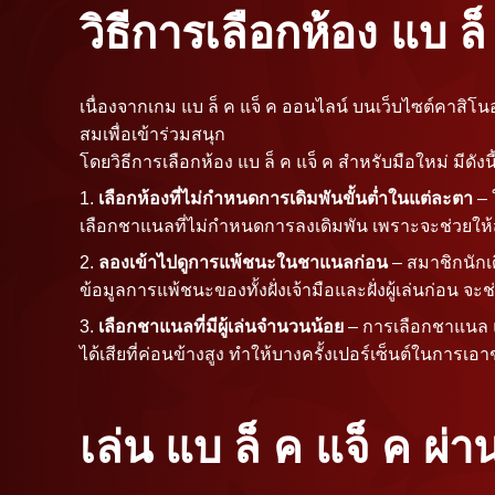
วิธีการเลือกห้อง
แบ ล็
เนื่องจากเกม แบ ล็ ค แจ็ ค ออนไลน์ บนเว็บไซต์คาสิโน
สมเพื่อเข้าร่วมสนุก
โดยวิธีการเลือกห้อง แบ ล็ ค แจ็ ค สำหรับมือใหม่ มีดังนี
เลือกห้องที่ไม่กำหนดการเดิมพันขั้นต่ำในแต่ละตา
– 
เลือกชาแนลที่ไม่กำหนดการลงเดิมพัน เพราะจะช่วยให
ลองเข้าไปดูการแพ้ชนะในชาแนลก่อน
– สมาชิกนักเด
ข้อมูลการแพ้ชนะของทั้งฝั่งเจ้ามือและฝั่งผู้เล่นก่อน 
เลือกชาแนลที่มีผู้เล่นจำนวนน้อย
– การเลือกชาแนล แบ
ได้เสียที่ค่อนข้างสูง ทำให้บางครั้งเปอร์เซ็นต์ในการเอา
เล่น
แบ ล็ ค แจ็ ค ผ่