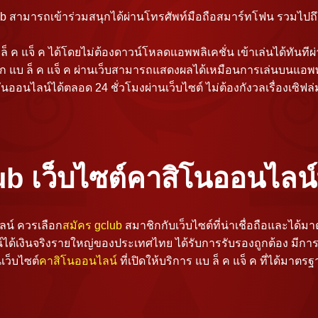
ub สามารถเข้าร่วมสนุกได้ผ่านโทรศัพท์มือถือสมาร์ทโฟน รวมไปถึ
บ ล็ ค แจ็ ค ได้โดยไม่ต้องดาวน์โหลดแอพพลิเคชั่น เข้าเล่นได้ทัน
งจาก แบ ล็ ค แจ็ ค ผ่านเว็บสามารถแสดงผลได้เหมือนการเล่นบนแอพ
พันออนไลน์ได้ตลอด 24 ชั่วโมงผ่านเว็บไซต์ ไม่ต้องกังวลเรื่องเซิฟล
b เว็บไซต์คาสิโนออนไลน์ที
ไลน์ ควรเลือก
สมัคร gclub
สมาชิกกับเว็บไซต์ที่น่าเชื่อถือและได้ม
ได้เงินจริงรายใหญ่ของประเทศไทย ได้รับการรับรองถูกต้อง มี
เว็บไซต์
คาสิโนออนไลน์
ที่เปิดให้บริการ แบ ล็ ค แจ็ ค ที่ได้มาต