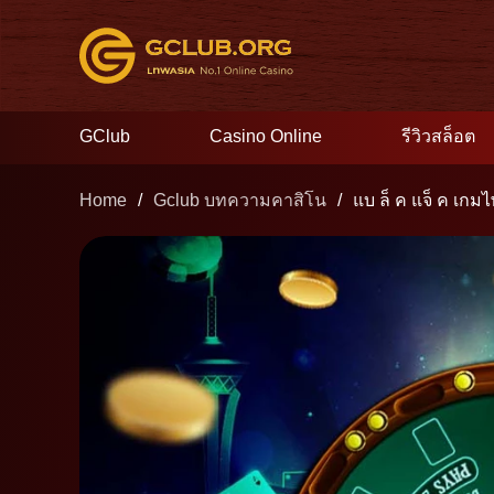
GClub
Casino Online
รีวิวสล็อต
Home
/
/
Gclub บทความคาสิโน
แบ ล็ ค แจ็ ค เกม