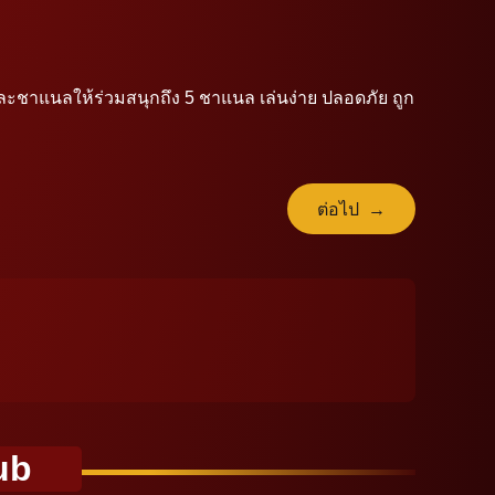
และชาแนลให้ร่วมสนุกถึง 5 ชาแนล เล่นง่าย ปลอดภัย ถูก
ต่อไป →
ub