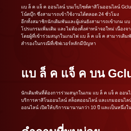
แบ ล็ ค แจ็ ค ออนไลน์ บนเว็บไซต์คาสิโนออนไลน์ Gcl
โน้ตบุ๊ก ซึ่งสามารถเข้าใช้งานได้ตลอด 24 ชั่วโมง
อีกทั้งสมาชิกนักเดิมพันและผู้เล่นยังสามารถเข้าเกม แ
โปรแกรมเพิ่มเติม และไม่ต้องตั้งค่าหน้าจอใหม่ เนื่อ
โดยผู้ที่เข้าร่วมสนุกในเกมไพ่ แบ ล็ ค แจ็ ค สามารเดิม
สำรองในกรณีที่เซิฟเวอร์หลักมีปัญหา
แบ ล็ ค แจ็ ค บน
Gclu
นักเดิมพันที่ต้องการร่วมสนุกในเกม แบ ล็ ค แจ็ ค ออน
บริการคาสิโนออนไลน์ สล็อตออนไลน์ และเกมออนไลน์
ออนไลน์ เปิดให้บริการมานานกว่า 10 ปี และเป็นหนึ่งใน