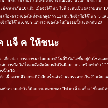
ีค่าตามหน้าไพ่ เมื่อจั่วได้ไพ่ตัวเลข จะนับเป็นจำนวนตามหน้าไพ่
มีค่าเท่ากับ 10 แต้ม เมื่อจั่วได้ไพ่ 3 ใบนี้ จะนับเป็น ผลรวมบวก 10
้ม เมื่อผลรวมของไพ่ทั้งหมดสูงกว่า 11 เช่น ฝั่งเจ้ามือได้ไพ่ 9, 5
ั่งเจ้ามือได้ไพ่ A กับ 9 แต้มรวมของไพ่ในมือรอบนั้นจะเท่ากับ 20
ค แจ็ ค ให้ชนะ
ามาเกี่ยวข้อง การเอาชนะในเกมคาสิโนนี้จึงไม่ได้ขึ้นอยู่กับโชคและ
ลักการคือ ไม่จั่วต่อเมื่อมีแต้มบนไพ่ในมือมากกว่าหรือเท่ากับ 17 
นี้ไม่ได้
่วต่อ เนื่องจากมีโอกาสที่จั่วอีกครั้งแล้วจำนวนรวมจะเกิน 21 แต้ม
นต้องทำความเข้าใจก็คือความหมายของ “ไพ่ แบ ล็ ค แจ็ ค ” ซึ่งจะมี
ก