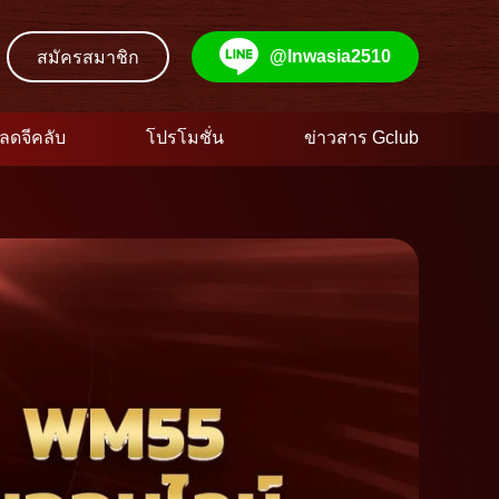
@lnwasia2510
สมัครสมาชิก
ลดจีคลับ
โปรโมชั่น
ข่าวสาร Gclub