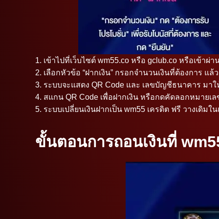
1. เข้าไปที่เว็บไซต์ wm55.co หรือ gclub.co หรือเข้า
2. เลือกหัวข้อ “ฝากเงิน” กรอกจำนวนเงินที่ต้องการ แล้
3. ระบบจะแสดง QR Code และ เลขบัญชีธนาคาร มาให
4. สแกน QR Code เพื่อฝากเงิน หรือกดคัดลอกหมายเ
5. ระบบเปลี่ยนเงินฝากเป็น wm55 เครดิต ฟรี วางเดิมในเ
ขั้นตอนการถอนเงินที่ wm5