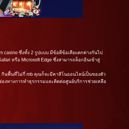
sino ซึ่งทั้ง 2 รูปแบบ มีข้อดีข้อเสียแตกต่างกันไป
fari หรือ Microsoft Edge ซึ่งสามารถล็อกอินเข้าสู่
ินพื้นที่ไม่กี่ mb คุณก็จะมีคาสิโนออนไลน์เป็นของตัว
มีช่องทางการทำธุรกรรมและติดต่อศูนย์บริการช่วยเหลือ