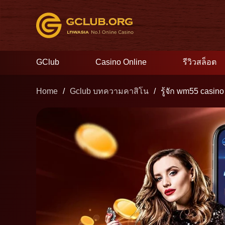
GClub
Casino Online
รีวิวสล็อต
Home
/
/
Gclub บทความคาสิโน
รู้จัก wm55 casino