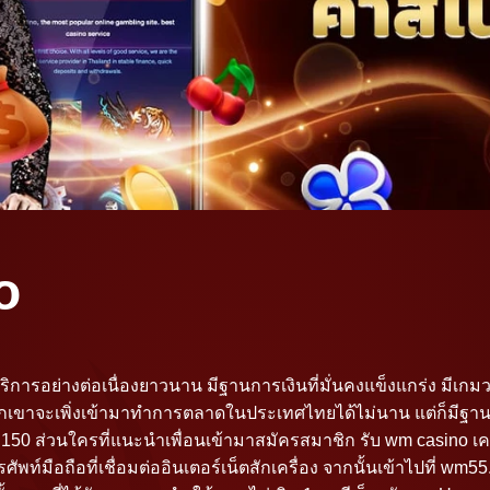
o
ิการอย่างต่อเนื่องยาวนาน มีฐานการเงินที่มั่นคงแข็งแกร่ง มีเกมว
้พวกเขาจะเพิ่งเข้ามาทำการตลาดในประเทศไทยได้ไม่นาน แต่ก็มีฐานสม
บ 150 ส่วนใครที่แนะนำเพื่อนเข้ามาสมัครสมาชิก รับ wm casino เค
ท์มือถือที่เชื่อมต่ออินเตอร์เน็ตสักเครื่อง จากนั้นเข้าไปที่ wm55