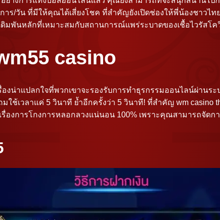
ย่างการแทงบอลออนไลน์แล้ว คุณยังสามารถที่จะสนุกสนานไปกับกา
ัน ที่มีให้คุณได้เสี่ยงโชค ที่สำคัญยังเปิดช่องให้พี่น้องชาวไทยไ
งเดิมพันหลักที่เหมาะสมกับสถานการณ์แพร่ระบาดของเชื้อไวรัสโคว
wm55 casino
เรื่องน่าแปลกใจที่พวกเขาจะรองรับการทำธุรกรรมออนไลน์ผ่านระบบอ
ช้เวลาแค่ 5 วินาที ย้ำอีกครั้งว่า 5 วินาที! ที่สำคัญ wm casin
าเรื่องการโกงการหลอกลวงแน่นอน 100% เพราะคุณสามารถจัดการฝ
5