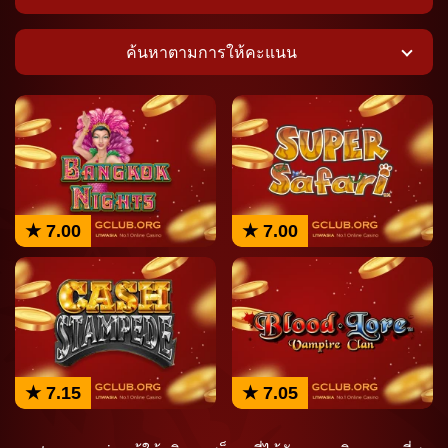
ค้นหาตามการให้คะแนน
★
7.00
★
7.00
★
7.15
★
7.05