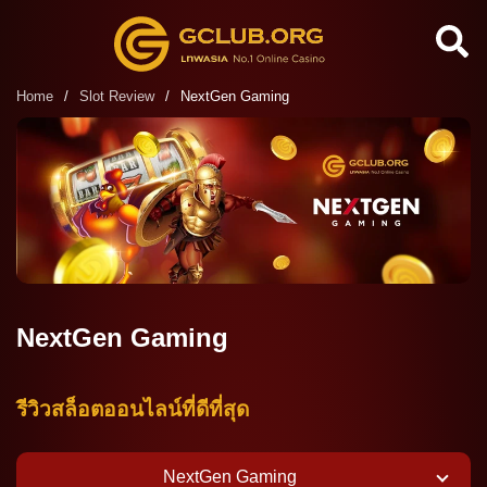
Home
/
Slot Review
/
NextGen Gaming
NextGen Gaming
รีวิวสล็อตออนไลน์ที่ดีที่สุด
NextGen Gaming