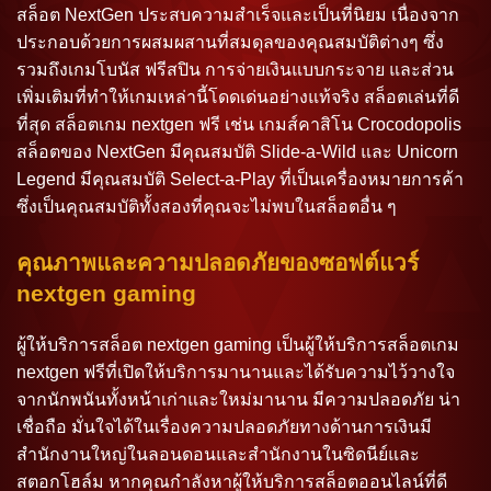
สล็อต NextGen ประสบความสำเร็จและเป็นที่นิยม เนื่องจาก
ประกอบด้วยการผสมผสานที่สมดุลของคุณสมบัติต่างๆ ซึ่ง
รวมถึงเกมโบนัส ฟรีสปิน การจ่ายเงินแบบกระจาย และส่วน
เพิ่มเติมที่ทำให้เกมเหล่านี้โดดเด่นอย่างแท้จริง สล็อตเล่นที่ดี
ที่สุด สล็อตเกม nextgen ฟรี เช่น เกมส์คาสิโน Crocodopolis
สล็อตของ NextGen มีคุณสมบัติ Slide-a-Wild และ Unicorn
Legend มีคุณสมบัติ Select-a-Play ที่เป็นเครื่องหมายการค้า
ซึ่งเป็นคุณสมบัติทั้งสองที่คุณจะไม่พบในสล็อตอื่น ๆ
คุณภาพและความปลอดภัยของซอฟต์แวร์
nextgen gaming
ผู้ให้บริการสล็อต nextgen gaming เป็นผู้ให้บริการสล็อตเกม
nextgen ฟรีที่เปิดให้บริการมานานและได้รับความไว้วางใจ
จากนักพนันทั้งหน้าเก่าและใหม่มานาน มีความปลอดภัย น่า
เชื่อถือ มั่นใจได้ในเรื่องความปลอดภัยทางด้านการเงินมี
สำนักงานใหญ่ในลอนดอนและสำนักงานในซิดนีย์และ
สตอกโฮล์ม หากคุณกำลังหาผู้ให้บริการสล็อตออนไลน์ที่ดี