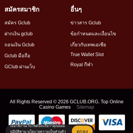
สมัครสมาชิก
อื่นๆ
สมัคร Gclub
ข่าวสาร Gclub
ฝากเงิน gclub
ข้อกำหนดและเงื่อนไข
ถอนเงิน Gclub
เกี่ยวกับเทพเอเชีย
True Wallet Slot
Gclub มือถือ
Royal กีฬา
GClub ผ่านเว็บ
All Rights Reserved ©
2026
GCLUB.ORG. Top Online
Casino Games
Sitemap
เมื่อใช้งานเว็บไซต์นี้จะถือว่าคุณยอม
ตกลง
ปฏิบัติตาม
นโยบายความเป็นส่วนตัว