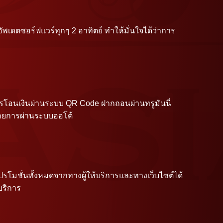
พเดตซอร์ฟแวร์ทุกๆ 2 อาทิตย์ ทำให้มั่นใจได้ว่าการ
ารโอนเงินผ่านระบบ QR Code ฝากถอนผ่านทรูมันนี่
รายการผ่านระบบออโต้
โปรโมชั่นทั้งหมดจากทางผู้ให้บริการและทางเว็บไซต์ได้
บริการ