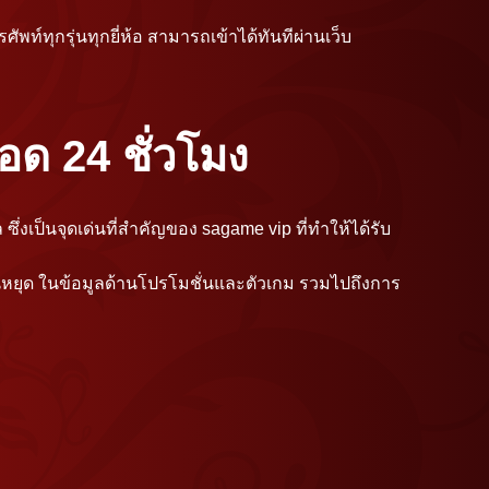
ทุกรุ่นทุกยี่ห้อ สามารถเข้าได้ทันทีผ่านเว็บ
อด 24 ชั่วโมง
่งเป็นจุดเด่นที่สำคัญของ sagame vip ที่ทำให้ได้รับ
วันหยุด ในข้อมูลด้านโปรโมชั่นและตัวเกม รวมไปถึงการ