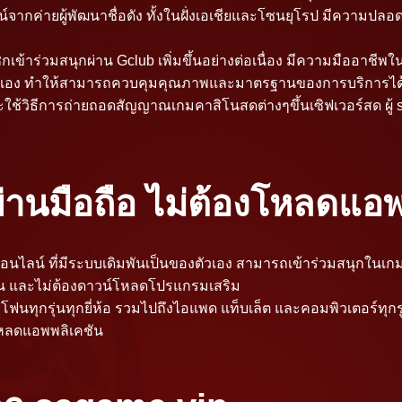
่ายผู้พัฒนาชื่อดัง ทั้งในฝั่งเอเชียและโซนยุโรป มีความปลอดภั
กเข้าร่วมสนุกผ่าน Gclub เพิ่มขึ้นอย่างต่อเนื่อง มีความมืออาช
ขอตัวเอง ทำให้สามารถควบคุมคุณภาพและมาตรฐานของการบริการได้ โ
จะใช้วิธีการถ่ายถอดสัญญาณเกมคาสิโนสดต่างๆขึ้นเซิฟเวอร์สด ผ
ผ่านมือถือ ไม่ต้องโหลดแอ
นไลน์ ที่มีระบบเดิมพันเป็นของตัวเอง สามารถเข้าร่วมสนุกในเกมต
ัน และไม่ต้องดาวน์โหลดโปรแกรมเสริม
โฟนทุกรุ่นทุกยี่ห้อ รวมไปถึงไอแพด แท็บเล็ต และคอมพิวเตอร์ทุก
โหลดแอพพลิเคชัน