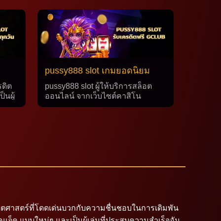
pussy888 slot เกมยอดนิยม
ทุก
สมัครรับเครดิตฟรีกับ Gclub
รดิต
pussy888 slot ผู้ให้บริการสล็อต
็นผู้
ออนไลน์ จากเว็บไซต์คาสิโน
ห้
ออนไลน์และสล็อตออนไลน์ครบ
ลน์
วงจร Gclub เปิดให้สมาชิกเข้าร่วม
นึ่ง
สนุกแล้ววันนี้ เล่นได้ฟรีตลอด 24
์ และ
ชั่วโมง สมาชิกใหม่รับโปรโมชั่นพิ
ดิมพัน
เศษโบนัสฟรีสูงสุด 8,000 บาท และ
royal
ฟรีสปินสูงสุด 75 ครั้งต่อวัน โดย
pussy888 slot สามารถสมัคร
ราย
สมาชิกได้ด้วยตัวเอง ผ่านช่อง
ทางการสมัคร gclub สมาชิกแบบออ
ะกอบ
โต้ทางหน้าเว็บไซต์ Gclub ใช้เวลา
์
สมัครไว ยืนยันตัวตนไม่ต้องส่ง
ตศาสตร์ที่โดดเด่นบวกกับความชื่นชอบในการเดิมพัน
ับใบ
เอกสาร ทำรายการทั้งหมดแบบไม่
็ค แบบใหม่ๆ และเป็นผู้เล่นที่ประสบความสำเร็จอัน