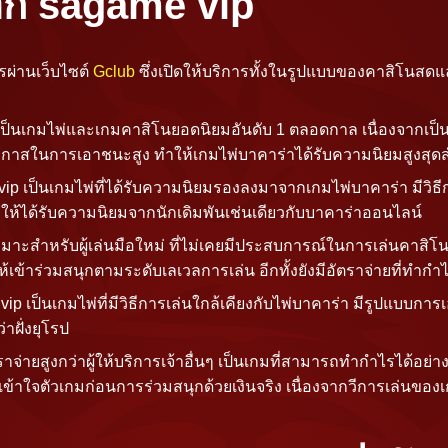
าก
sagame vip
รผ่านเว็บไซต์
Gclub
ซึ่งเปิดให้บริการทั้งในรูปแบบของคาสิโนสดแ
นเกมไพ่และเกมคาสิโนยอดนิยมอันดับ 1 ตลอดกาล เนื่องจากเป็นเกมท
ีโอกาสในการเอาชนะสูง ทำให้เกมไพ่บาคาร่าได้รับความนิยมสูงสุด
 เป็นเกมไพ่ที่ได้รับความนิยมรองลงมาจากเกมไพ่บาคาร่า มีวิธีการ
 ทำให้ได้รับความนิยมจากนักเดิมพันเช่นเดียวกับบาคาร่าออนไลน์
มาะสำหรับผู้เล่นมือใหม่ ที่ไม่เคยมีประสบการณ์ในการเล่นคาสิโนอ
ข้าร่วมสนุกตามระดับเลเวลการเล่น อีกทั้งยังมีอัตราจ่ายที่ทำกำไ
 เป็นเกมไพ่ที่มีวิธีการเล่นใกล้เคียงกับไพ่บาคาร่า มีรูปแบบการเ
าฝั่งยุโรป
าจ่ายสูงกว่าผู้ให้บริการเจ้าอื่นๆ เป็นเกมที่สามารถทำกำไรได้อย่า
เข้าใจตัวเกมก่อนการร่วมสนุกด้วยเงินจริง เนื่องจากวีการเล่นของเ