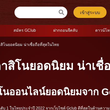
เข้าสู่ระบบ
สมัคร GClub
ฝากถอนจีคลับ
ดาวน์โห
สิโนยอดนิยม น่าเชื่อถือที่สุดในไทย
สิโนยอดนิยม น่าเชื่อ
สิโนออนไลน์ยอดนิยมจาก G
ดับ 1 ในไทยประจำปี 2022 จากเว็บไซต์ Gclub ดีที่สุดในด้านความม