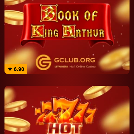
★
6.90