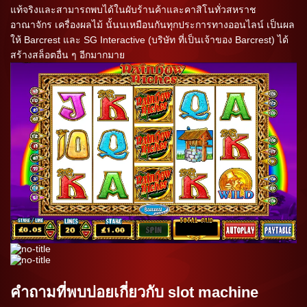
แท้จริงและสามารถพบได้ในผับร้านค้าและคาสิโนทั่วสหราช
อาณาจักร เครื่องผลไม้ นั้นนเหมือนกันทุกประการทางออนไลน์ เป็นผล
ให้ Barcrest และ SG Interactive (บริษัท ที่เป็นเจ้าของ Barcrest) ได้
สร้างสล็อตอื่น ๆ อีกมากมาย
คำถามที่พบบ่อยเกี่ยวกับ slot machine