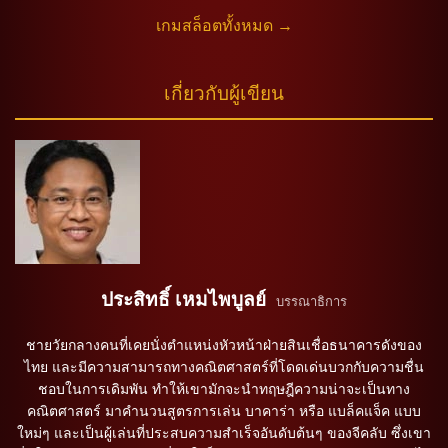
เกมสล็อตทั้งหมด →
เกี่ยวกับผู้เขียน
ประสิทธิ์ เหมไพบูลย์
บรรณาธิการ
ชายวัยกลางคนที่เคยนั่งตำแหน่งหัวหน้าฝ่ายสินเชื่อธนาคารดังของ
ไทย และมีความสามารถทางคณิตศาสตร์ที่โดดเด่นบวกกับความชื่น
ชอบในการเดิมพัน ทำให้เขามักจะนำทฤษฎีความน่าจะเป็นทาง
คณิตศาสตร์ มาคำนวนสูตรการเล่น บาคาร่า หรือ แบล็คแจ็ค แบบ
ใหม่ๆ และเป็นผู้เล่นที่ประสบความสำเร็จอันดับต้นๆ ของจีคลับ ซึ่งเขา