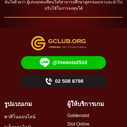
มั่นใจด้วยว่า ผู้เล่นทุกคนที่สนใจก็สามารถศึกษาสูตรของเขาและนำไป
ปรับใช้ในการลงทุนได้
@lnwasia2510
02 508 8798
รูปแบบเกม
ผู้ให้บริการเกม
Goldenslot
คาสิโนออนไลน์
Slot Online