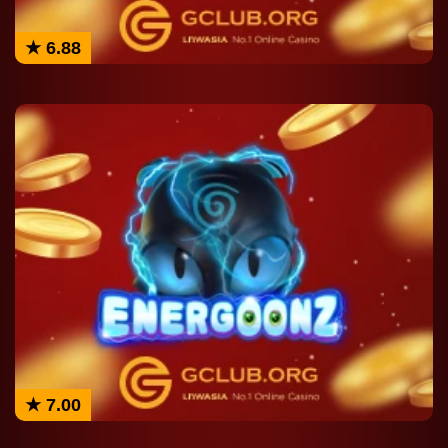
★
6.88
★
7.00