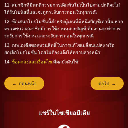
สมาชิกที่มีพฤติกรรมการเดิมพันไม่เป็นไปตามปกติจะไม่
ได้รับโบนัสนี้และจะถูกระงับการถอนในทุกกรณี
ข้อเสนอโปรโมชั่นนี้สำหรับผู้เล่นที่มีหนึ่งบัญชีเท่านั้น หาก
ตรวจพบว่าสมาชิกมีการใช้งานหลายบัญชี ทีมงานจะทำการ
ระงับการใช้งาน และระงับการถอนในทุกกรณี
เทพเอเชียขอสงวนสิทธิ์ในการแก้ไขเปลี่ยนแปลง หรือ
ยกเลิกโปรโมชั่น โดยไม่ต้องแจ้งให้ทราบล่วงหน้า
ข้อตกลงและเงื่อนไข
มีผลบังคับใช้
← ก่อนหน้า
ต่อไป →
แชร์ในโซเชียลมีเดีย