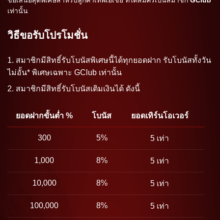
ข้อเสนอสุดพิเศษสำหรับลูกค้าเทพเอเชีย ที่ได้สมัครเป็นสมาชิก
GClub
เท่านั้น
วิธีขอรับโปรโมชั่น
สมาชิกมีสิทธิ์รับโบนัสพิเศษนี้ได้ทุกยอดฝาก รับโบนัสทั้งวัน
ไม่อั้น* พิเศษเฉพาะ GClub เท่านั้น
สมาชิกมีสิทธิ์รับโบนัสเติมเงินได้ ดังนี้
ยอดฝากขั้นต่ำ %
โบนัส
ยอดเทิร์นโอเวอร์
300
5%
5 เท่า
1,000
8%
5 เท่า
10,000
8%
5 เท่า
100,000
8%
5 เท่า