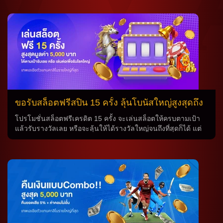
ยิ่งมีระดับ VIP ที่สูงก็ยิ่งได้มากตามไปด้วย แค่ทำยอดเทิร์น 1 เท่า
ถอนได้เลย
ขอรับสล็อตฟรีสปิน 15 ครั้ง ลุ้นโบนัสใหญ่สูงสุดถึง
5,000 บาท
โปรโมชั่นสล็อตฟรีเครดิต 15 ครั้ง จะเล่นสล็อตให้ครบตามเป้า
แล้วรับรางวัลเลย หรือจะลุ้นให้ได้รางวัลใหญ่จนถึงที่สุดก็ได้ แต่
ไม่ว่าจะท้าทายด้วยเป้าหมายไหนก็รับโชคได้จุใจ เพียงแค่ต้องเป็น
สมาชิก Gclub และลงทะเบียนร่วมสิทธิพิเศษเท่านั้น