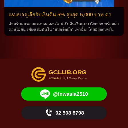
แทงบอลเสียรับเงินคืน 5% สูงสุด 5,000 บาท ค่า
คอมไม่อั้น
สำหรับคนชอบแทงบอลออนไลน์ รับคืนเงินแบบ Combo พร้อมค่า
คอมไม่อั้น เพียงเดิมพันใน “สปอร์ตบุ๊ค” เท่านั้น โดยมียอดเทิร์น
โอเวอร์ ภายในรอบ 1 สัปดาห์ วันจันทร์-วันอาทิตย์ ตั้งแต่ 5,000
จะได้โบนัสคืนยอดเสียจะถูกปรับเข้าสู่บัญชีของสมาชิกในวันพุธ
ทุกสัปดาห์
@lnwasia2510
02 508 8798