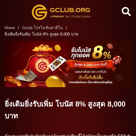
Home
/
Gclub โปรโมชั่นคาสิโน
/
ยิ่งเติมยิ่งรับเพิ่ม โบนัส 8% สูงสุด 8,000 บาท
ยิ่งเติมยิ่งรับเพิ่ม โบนัส 8% สูงสุด 8,000
บาท