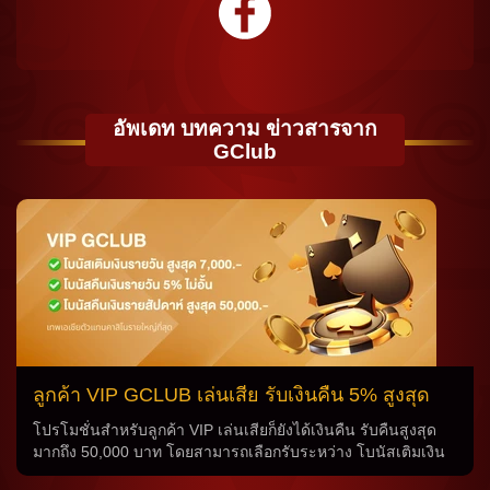
อัพเดท บทความ ข่าวสารจาก
GClub
ลูกค้า VIP GCLUB เล่นเสีย รับเงินคืน 5% สูงสุด
50,000 บาท
โปรโมชั่นสำหรับลูกค้า VIP เล่นเสียก็ยังได้เงินคืน รับคืนสูงสุด
มากถึง 50,000 บาท โดยสามารถเลือกรับระหว่าง โบนัสเติมเงิน
รายวัน, โบนัสคืนเงินรายวัน หรือโบนัสคืนเงินรายสัปดาห์ ได้เลย