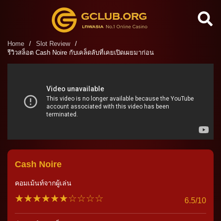
Home
/
Slot Review
/
รีวิวสล็อต Cash Noire กับเคล็ดลับที่เคยเปิดเผยมาก่อน
Cash Noire
คอมเม้นท์จากผู้เล่น
★
☆
★
☆
★
☆
★
☆
★
☆
★
☆
☆
☆
☆
☆
6.5
/10