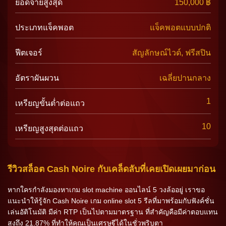
ยอดจ่ายสูงสุด
150,000 ฿
ประเภทแจ็คพอต
แจ็คพอตแบบปกติ
ฟีตเจอร์
สัญลักษณ์ไวด์, ฟรีสปิน
อัตราผันผวน
เฉลี่ยปานกลาง
1
เหรียญขั้นต่ำต่อแถว
10
เหรียญสูงสุดต่อแถว
รีวิวสล็อต Cash Noire กับเคล็ดลับที่เคยเปิดเผยมาก่อน
หากใครกำลังมองหาเกม slot machine ออนไลน์ 5 วงล้ออยู่ เราขอ
แนะนำให้รู้จัก Cash Noire เกม online slot 5 รีลที่มาพร้อมกับฟังค์ชั่น
เล่นอัติโนมัติ มีค่า RTP เป็นไปตามมาตรฐาน ที่สำคัญคือมีค่าตอบแทน
สูงถึง 21.87% ที่ทำให้คุณเป็นเศรษฐีได้ในชั่วพริบตา