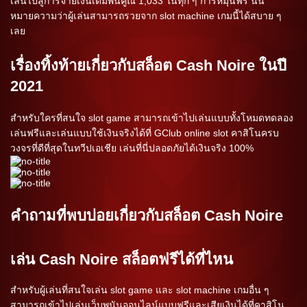
เล่นไปสู่การจ่ายเงินเดิมพันคูณ 1,033 ในทุก ๆ การหมุนฟรี นั่น
หมายความว่าผู้เล่นสามารถรวยจาก slot machine เกมนี้ได้สบาย ๆ
เลย
เรื่องทิ้งท้ายเกี่ยวกับสล็อต Cash Noire ในปี
2021
สำหรับใครที่สนใจ slot game สามารถเข้าไปเล่นแบบทั้งโหมดทดลอง
เล่นฟรีและเล่นแบบใช้เงินจริงได้ที่ GClub online slot คาสิโนครบ
วงจรที่ดีที่สุดในทวีปเอเชีย เล่นที่นี่ปลอดภัยได้เงินจริง 100%
คำถามที่พบบ่อยเกี่ยวกับสล็อต Cash Noire
เล่น Cash Noire สล็อตฟรีได้ที่ไหน
สำหรับผู้เล่นที่สนใจเล่น slot game และ slot machine เกมอื่น ๆ
สามารถเข้าไปเล่นเว็บพนันออนไลน์แบบฟรีและเสียเงินได้ที่คาสิโน