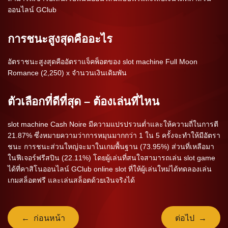
ออนไลน์ GClub
การชนะสูงสุดคืออะไร
อัตราชนะสูงสุดคืออัตราแจ็คพ็อตของ slot machine Full Moon
Romance (2,250) x จำนวนเงินเดิมพัน
ตัวเลือกที่ดีที่สุด – ต้องเล่นที่ไหน
slot machine Cash Noire มีความแปรปรวนต่ำและให้ความถี่ในการตี
21.87% ซึ่งหมายความว่าการหมุนมากกว่า 1 ใน 5 ครั้งจะทำให้มีอัตรา
ชนะ การชนะส่วนใหญ่จะมาในเกมพื้นฐาน (73.95%) ส่วนที่เหลือมา
ในฟีเจอร์ฟรีสปิน (22.11%) โดยผู้เล่นที่สนใจสามารถเล่น slot game
ได้ที่คาสิโนออนไลน์ GClub online slot ที่ให้ผู้เล่นใหม่ได้ทดลองเล่น
เกมสล็อตฟรี และเล่นสล็อตด้วยเงินจริงได้
← ก่อนหน้า
ต่อไป →