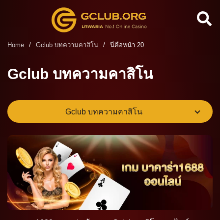
Home
/
Gclub บทความคาสิโน
/
นี่คือหน้า 20
Gclub บทความคาสิโน
Gclub บทความคาสิโน