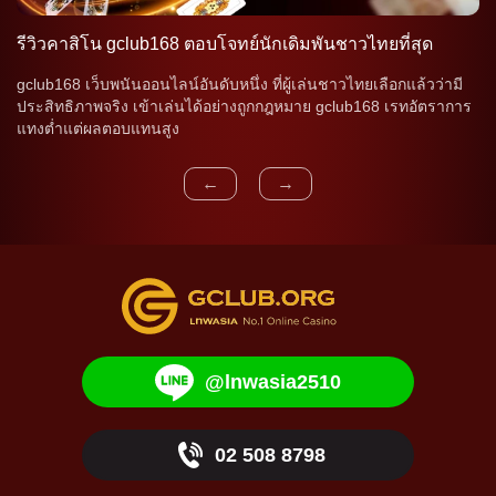
รีวิวคาสิโน gclub168 ตอบโจทย์นักเดิมพันชาวไทยที่สุด
gclub168 เว็บพนันออนไลน์อันดับหนึ่ง ที่ผู้เล่นชาวไทยเลือกแล้วว่ามี
ประสิทธิภาพจริง เข้าเล่นได้อย่างถูกกฎหมาย gclub168 เรทอัตราการ
แทงต่ำแต่ผลตอบแทนสูง
←
→
@lnwasia2510
02 508 8798