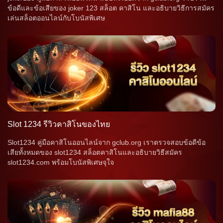
ข้อดีและข้อเสียของ joker 123 สล็อต คาสิโน และอธิบายวิธีการสมัคร
เล่นสล็อตออนไลน์กับโบนัสพิเศษ
Slot 1234 รีวิวคาสิโนของไทย
Slot1234 คู่มือคาสิโนออนไลน์จาก gclub.org เราตรวจสอบข้อดีข้อ
เสียทั้งหมดของ slot1234 สล็อตคาสิโนและอธิบายวิธีสมัคร
slot1234.com พร้อมโบนัสพิเศษจุใจ