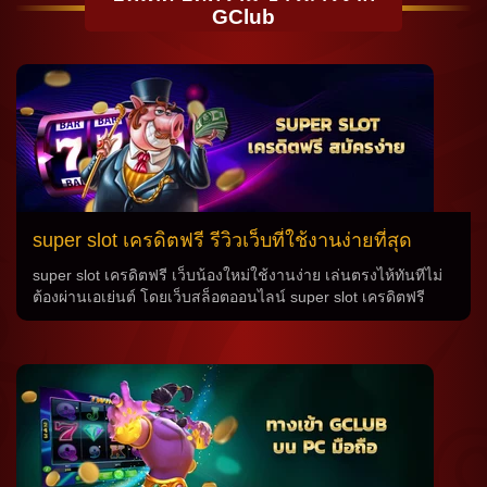
GClub
super slot เครดิตฟรี รีวิวเว็บที่ใช้งานง่ายที่สุด
super slot เครดิตฟรี เว็บน้องใหม่ใช้งานง่าย เล่นตรงไห้ทันทีไม่
ต้องผ่านเอเย่นต์ โดยเว็บสล็อตออนไลน์ super slot เครดิตฟรี
เป็นเว็บไซต์น้องใหม่จาก Gclub ที่เพิ่งเปิดตัวในปี 2021 ที่ผ่านมา
การันตีเรื่องใช้งานง่าย เล่นได้ทังบนโทรศัพท์มือถือ แท็บเล็ต ไอ
แพด และคอมพิวเตอร์ PC โดย super slot เครดิตฟรี รีวิวการใช้
งานจากสมาชิกในส่วนต่างๆไม่ว่าจะเป็นการสมัครสมาชิก การ
ใช้งานบนโทรศัพท์มือถือสมาร์ทโฟน และโปรโมชั่นพิเศษสำหรับ
ผู้ที่สมัครสมาชิกใหม่ มีรายละเอียดและข้อมูลดังต่อไปนี้ super
slot เครดิตฟรี สมัครสมาชิกง่ายด้วยระบบออโต้ สำหรับนักเดิม
พันและผู้เล่นสล็อตที่สนใจต้องการร่วมสนุกบนเว็บไซต์สล็อต