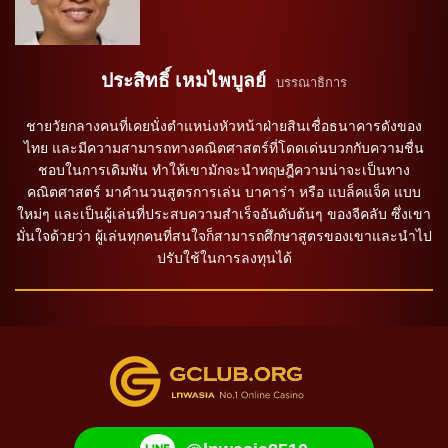
สามารถแสดงผลได้ดีบนมือถือและบนทุกอุปกรณ์ โดยสามารถเข้า
เล่นได้จากทั้งโทรศัพท์มือถือในระบบปฏิบัติการ Android และ
โทรศัพท์มือถือในระบบปฏิบัติการ iOS รองรับการใช้งานภาษา
ไทยและภาษาอื่นๆอีกกว่า 20 ภาษา เล่นได้สะดวกกว่าและเข้าใจ
ประสิทธิ์ เหมไพบูลย์
บรรณาธิการ
ตัวเกมได้ง่ายกว่าสล็อตอื่นๆ แต่สำหรับผู้ที่ต้องการดาวน์โหลด
แอพพลิเคชั่น ทาง slot th สล็อตมือถือก็ได้พัฒนาตัวแอพให้
ชายวัยกลางคนที่เคยนั่งตำแหน่งหัวหน้าฝ่ายสินเชื่อธนาคารดังของ
สามารถเล่นสล็อตและเกมอื่นๆผ่านแอพได้เช่นเดียวกัน ผู้ที่สนใจ
ไทย และมีความสามารถทางคณิตศาสตร์ที่โดดเด่นบวกกับความชื่น
สามารถสมัคร gclub เป็นสมาชิก ดาวน์โหลดแอพ และเข้าสู่เกม
ชอบในการเดิมพัน ทำให้เขามักจะนำทฤษฎีความน่าจะเป็นทาง
ได้ทันที เล่นสล็อต slot […]
คณิตศาสตร์ มาคำนวนสูตรการเล่น บาคาร่า หรือ แบล็คแจ็ค แบบ
ใหม่ๆ และเป็นผู้เล่นที่ประสบความสำเร็จอันดับต้นๆ ของจีคลับ ซึ่งเขา
มั่นใจด้วยว่า ผู้เล่นทุกคนที่สนใจก็สามารถศึกษาสูตรของเขาและนำไป
ปรับใช้ในการลงทุนได้