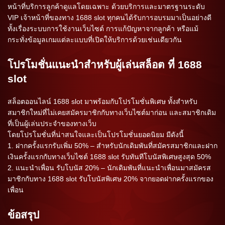
หน้าที่บริการลูกค้าดูแลโดยเฉพาะ ด้วยบริการและมาตรฐานระดับ
VIP เจ้าหน้าที่ของทาง 1688 slot ทุกคนได้รับการอบรมมาเป็นอย่างดี
ทั้งเรื่องระบบการใช้งานเว็บไซต์ การแก้ปัญหาจากลูกค้า หรือแม้
กระทั่งข้อมูลเกมแต่ละแบบที่เปิดให้บริการด้วยเช่นเดียวกัน
โปรโมชั่นแนะนำสำหรับผู้เล่นสล็อต ที่ 1688
slot
สล็อตออนไลน์ 1688 slot มาพร้อมกับโปรโมชั่นพิเศษ ทั้งสำหรับ
สมาชิกใหม่ที่ไม่เคยสมัครมาชิกกับทางเว็บไซต์มาก่อน และสมาชิกเดิม
ที่เป็นผู้เล่นประจำของทางเว็บ
โดยโปรโมชั่นที่น่าสนใจและเป็นโปรโมชั่นยอดนิยม มีดังนี้
1. ฝากครั้งแรกรับเพิ่ม 50% – สำหรับนักเดิมพันที่สมัครสมาชิกและฝาก
เงินครั้งแรกกับทางเว็บไซต์ 1688 slot รับทันทีโบนัสพิเศษสูงสุด 50%
2. แนะนำเพื่อน รับโบนัส 20% – นักเดิมพันที่แนะนำเพื่อนมาสมัครส
มาชิกกับทาง 1688 slot รับโบนัสพิเศษ 20% จากยอดฝากครั้งแรกของ
เพื่อน
ข้อสรุป